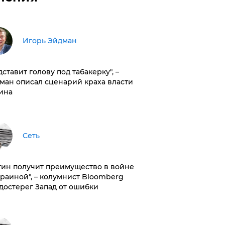
Игорь Эйдман
дставит голову под табакерку", –
ман описал сценарий краха власти
ина
Сеть
тин получит преимущество в войне
краиной", – колумнист Bloomberg
достерег Запад от ошибки