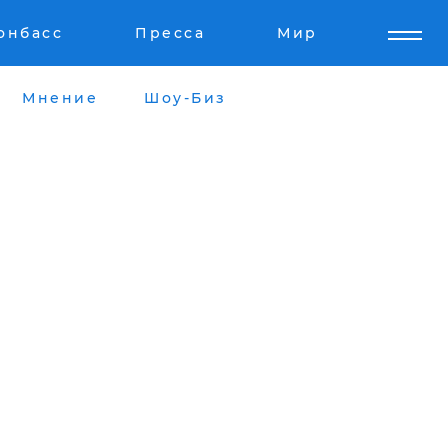
онбасс
Пресса
Мир
Мнение
Шоу-Биз