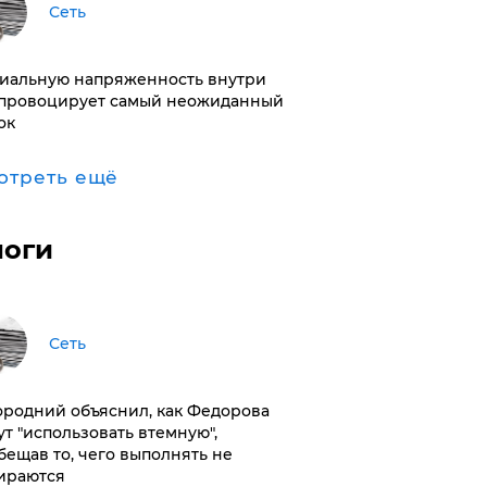
Сеть
иальную напряженность внутри
провоцирует самый неожиданный
ок
отреть ещё
логи
Сеть
ородний объяснил, как Федорова
ут "использовать втемную",
бещав то, чего выполнять не
ираются