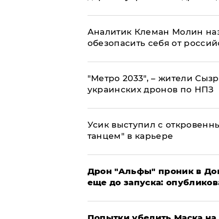
Аналитик Клеман Молин наз
обезопасить себя от россий
"Метро 2033", – жители Сыз
украинских дронов по НПЗ
Усик выступил с откровен
танцем" в карьере
Дрон "Альфы" проник в До
еще до запуска: опублико
Попытки убедить Маска на 