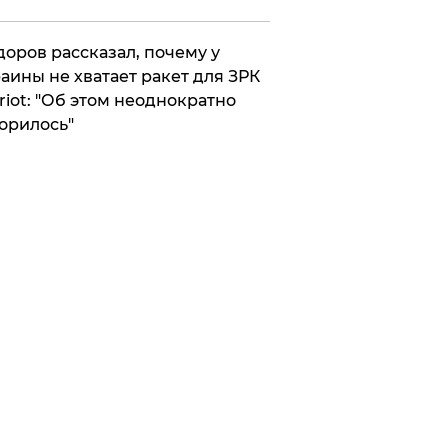
оров рассказал, почему у
аины не хватает ракет для ЗРК
riot: "Об этом неоднократно
орилось"