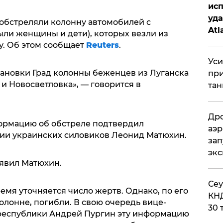
исп
уда
 обстреляли колонну автомобилей с
Atl
ыли женщины и дети), которых везли из
би
у. Об этом сообщает
Reuters
.
Уси
тановки Град колонны беженцев из Луганска
при
и Новосветловка», — говорится в
тан
Дро
ормацию об обстреле подтвердил
аэр
ии украинских силовиков Леонид Матюхин.
зап
эк
аявил Матюхин.
​Се
ремя уточняется число жертв. Однако, по его
КНД
колонне, погибли. В свою очередь вице-
30 
республики Андрей Пургин эту информацию