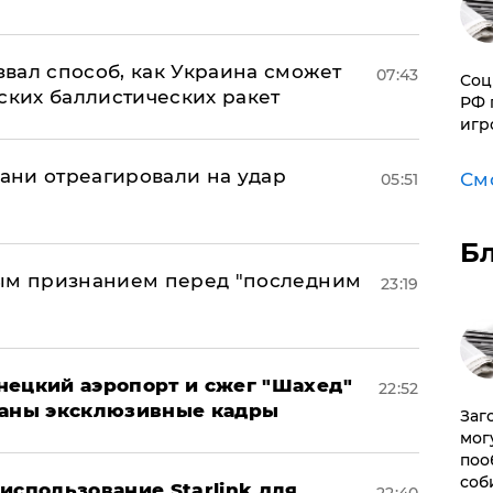
вал способ, как Украина сможет
07:43
Соц
ских баллистических ракет
РФ 
игр
рани отреагировали на удар
См
05:51
Б
ным признанием перед "последним
23:19
нецкий аэропорт и сжег "Шахед"
22:52
ваны эксклюзивные кадры
Заг
мог
поо
соб
использование Starlink для