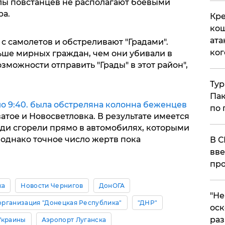
илы повстанцев не располагают боевыми
ра.
Кре
кош
ата
с самолетов и обстреливают "Градами".
ког
ьше мирных граждан, чем они убивали в
зможности отправить "Грады" в этот район",
Тур
Пак
о 9:40. была обстреляна колонна беженцев
по 
тое и Новосветловка. В результате имеется
ди сгорели прямо в автомобилях, которыми
 однако точное число жертв пока
В С
вве
про
ка
Новости Чернигов
ДонОГА
​"Н
организация "Донецкая Республика"
"ДНР"
оск
раз
Украины
Аэропорт Луганска