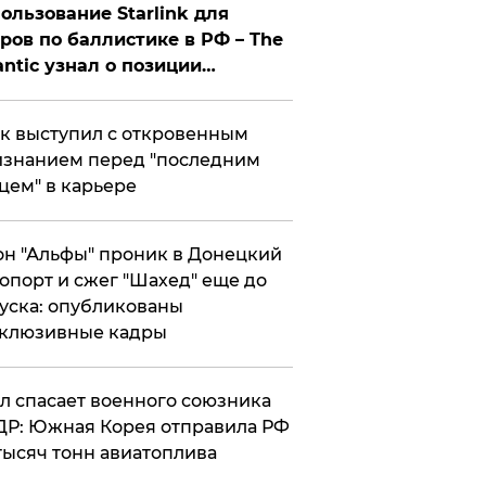
ользование Starlink для
ров по баллистике в РФ – The
antic узнал о позиции
знесмена
к выступил с откровенным
знанием перед "последним
цем" в карьере
н "Альфы" проник в Донецкий
опорт и сжег "Шахед" еще до
уска: опубликованы
склюзивные кадры
ул спасает военного союзника
Р: Южная Корея отправила РФ
тысяч тонн авиатоплива