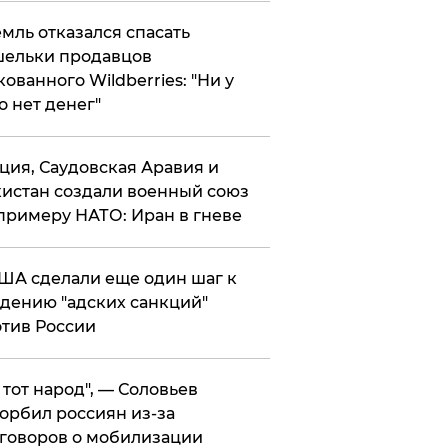
мль отказался спасать
ельки продавцов
кованного Wildberries: "Ни у
о нет денег"
ция, Саудовская Аравия и
истан создали военный союз
примеру НАТО: Иран в гневе
ША сделали еще один шаг к
дению "адских санкций"
тив России
е тот народ", — Соловьев
орбил россиян из-за
говоров о мобилизации