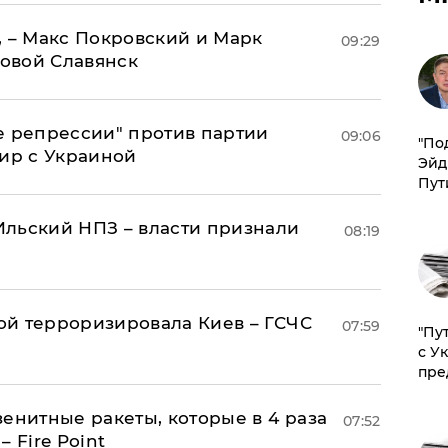
, – Макс Покровский и Марк
09:29
овой Славянск
е репрессии" против партии
09:06
​"По
мир с Украиной
Эйд
Пут
льский НПЗ – власти признали
08:19
й терроризировала Киев – ГСЧС
07:59
"Пу
с У
пре
енитные ракеты, которые в 4 раза
07:52
 Fire Point