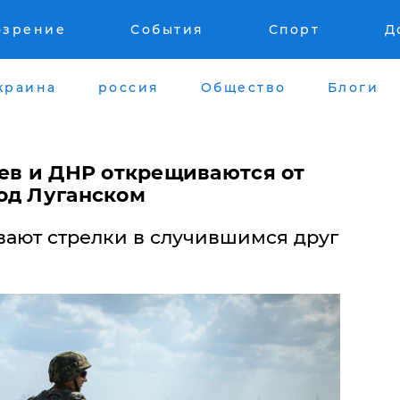
озрение
События
Спорт
Д
краина
россия
Общество
Блоги
иев и ДНР открещиваются от
од Луганском
ают стрелки в случившимся друг