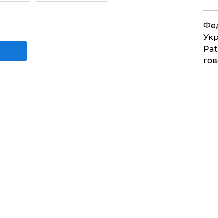
Фед
Укр
Pat
гов