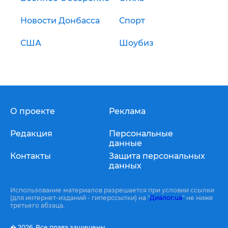
Новости Донбасса
Спорт
США
Шоубиз
О проекте
Реклама
Редакция
Персональные
данные
Контакты
Защита персональных
данных
Использование материалов разрешается при условии ссылки
(для интернет-изданий - гиперссылки) на "
Диалог.ua
" не ниже
третьего абзаца.
� 2026,
Все права защищены.