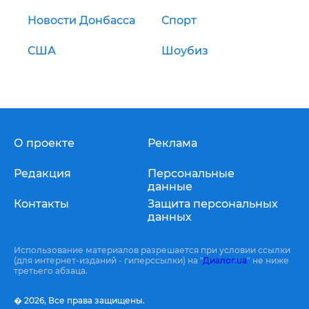
Новости Донбасса
Спорт
США
Шоубиз
О проекте
Реклама
Редакция
Персональные
данные
Контакты
Защита персональных
данных
Использование материалов разрешается при условии ссылки
(для интернет-изданий - гиперссылки) на "
Диалог.ua
" не ниже
третьего абзаца.
� 2026,
Все права защищены.