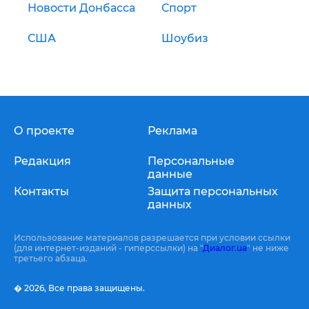
Новости Донбасса
Спорт
США
Шоубиз
О проекте
Реклама
Редакция
Персональные
данные
Контакты
Защита персональных
данных
Использование материалов разрешается при условии ссылки
(для интернет-изданий - гиперссылки) на "
Диалог.ua
" не ниже
третьего абзаца.
� 2026,
Все права защищены.