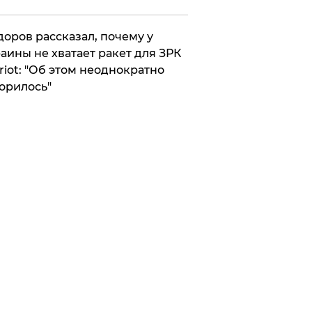
оров рассказал, почему у
аины не хватает ракет для ЗРК
riot: "Об этом неоднократно
орилось"