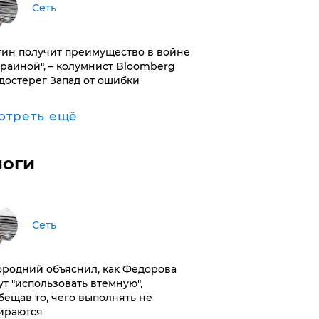
Сеть
тин получит преимущество в войне
краиной", – колумнист Bloomberg
достерег Запад от ошибки
отреть ещё
логи
Сеть
ородний объяснил, как Федорова
ут "использовать втемную",
бещав то, чего выполнять не
ираются