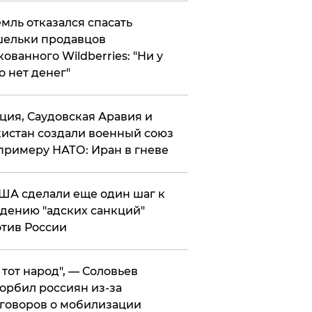
мль отказался спасать
ельки продавцов
кованного Wildberries: "Ни у
о нет денег"
ция, Саудовская Аравия и
истан создали военный союз
примеру НАТО: Иран в гневе
ША сделали еще один шаг к
дению "адских санкций"
тив России
е тот народ", — Соловьев
орбил россиян из-за
говоров о мобилизации