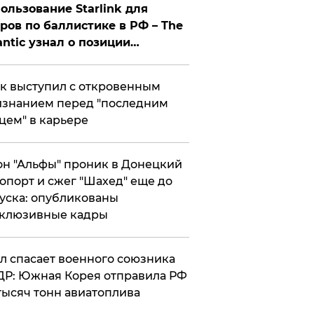
ользование Starlink для
ров по баллистике в РФ – The
antic узнал о позиции
знесмена
к выступил с откровенным
знанием перед "последним
цем" в карьере
н "Альфы" проник в Донецкий
опорт и сжег "Шахед" еще до
уска: опубликованы
склюзивные кадры
ул спасает военного союзника
Р: Южная Корея отправила РФ
тысяч тонн авиатоплива