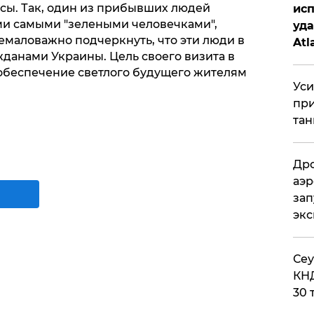
осы. Так, один из прибывших людей
исп
еми самыми "зелеными человечками",
уда
емаловажно подчеркнуть, что эти люди в
Atl
данами Украины. Цель своего визита в
би
 обеспечение светлого будущего жителям
Уси
при
тан
Дро
аэр
зап
эк
​Се
КНД
30 