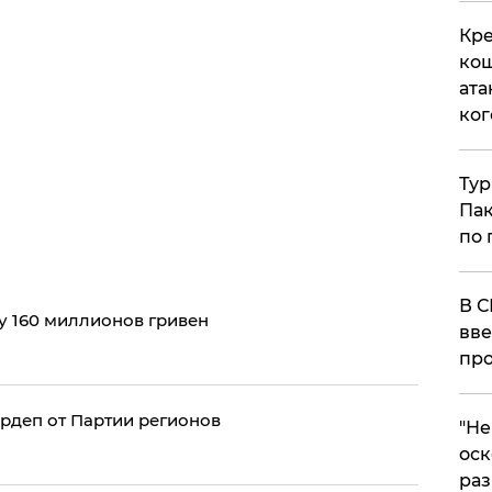
Кре
кош
ата
ког
Тур
Пак
по 
В С
у 160 миллионов гривен
вве
про
ардеп от Партии регионов
​"Н
оск
раз