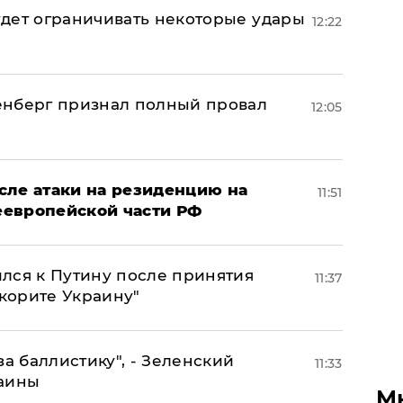
дет ограничивать некоторые удары
12:22
енберг признал полный провал
12:05
сле атаки на резиденцию на
11:51
неевропейской части РФ
лся к Путину после принятия
11:37
окорите Украину"
за баллистику", - Зеленский
11:33
раины
М