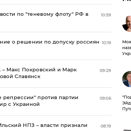
ости по "теневому флоту" РФ в
10:59
ение о решении по допуску россиян
Мож
10:19
наз
Укр
, – Макс Покровский и Марк
09:29
овой Славянск
е репрессии" против партии
​"По
09:06
Эйд
мир с Украиной
Пут
льский НПЗ – власти признали
08:19