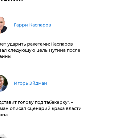
Гарри Каспаров
ет ударить ракетами: Каспаров
вал следующую цель Путина после
аины
Игорь Эйдман
дставит голову под табакерку", –
ман описал сценарий краха власти
ина