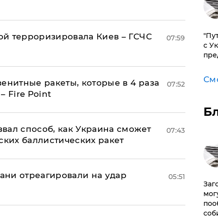
"Пу
й терроризировала Киев – ГСЧС
07:59
с У
пре
См
енитные ракеты, которые в 4 раза
07:52
 Fire Point
Б
вал способ, как Украина сможет
07:43
ских баллистических ракет
рани отреагировали на удар
05:51
Заг
мог
поо
соб