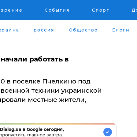
озрение
События
Спорт
Д
краина
россия
Общество
Блоги
начали работать в
9:30 в поселке Пчелкино под
 военной техники украинской
ировали местные жители,
Dialog.ua в Google сегодня,
✓
пропустить главное завтра.