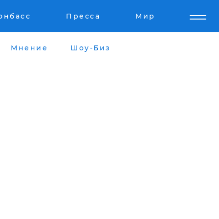
онбасс
Пресса
Мир
Мнение
Шоу-Биз