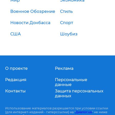
Мир
Экономика
Военное Обозрение
Стиль
Новости Донбасса
Спорт
США
Шоубиз
О проекте
Реклама
Редакция
Персональные
данные
Контакты
Защита персональных
данных
Использование материалов разрешается при условии ссылки
(для интернет-изданий - гиперссылки) на "
Диалог.ua
" не ниже