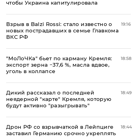
чтобы Украина капитулировала
Взрыв в Balzi Rossi: стало известно о
19:16
новых пострадавших в семье Главкома
ВКС РФ
​"МоЛоЧКа" бьет по карману Кремля:
18:58
экспорт зерна −37,6 %, масла вдвое,
уголь в коллапсе
Дикий рассказал о последней
18:49
неядерной "карте" Кремля, которую
будут активно "разыгрывать"
​Дрон РФ со взрывчаткой в Лейпциге
18:44
заставил Германию срочно укреплять