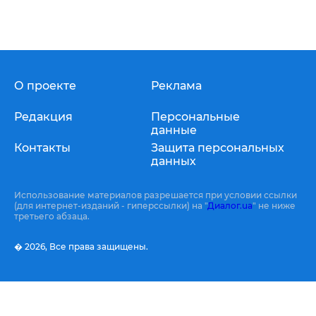
О проекте
Реклама
Редакция
Персональные
данные
Контакты
Защита персональных
данных
Использование материалов разрешается при условии ссылки
(для интернет-изданий - гиперссылки) на "
Диалог.ua
" не ниже
третьего абзаца.
� 2026,
Все права защищены.