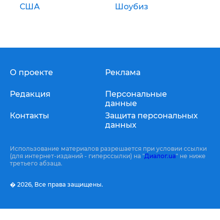
США
Шоубиз
О проекте
Реклама
Редакция
Персональные
данные
Контакты
Защита персональных
данных
Использование материалов разрешается при условии ссылки
(для интернет-изданий - гиперссылки) на "
Диалог.ua
" не ниже
третьего абзаца.
� 2026,
Все права защищены.