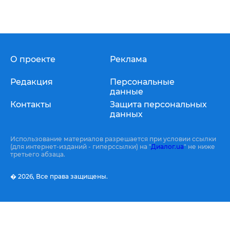
О проекте
Реклама
Редакция
Персональные
данные
Контакты
Защита персональных
данных
Использование материалов разрешается при условии ссылки
(для интернет-изданий - гиперссылки) на "
Диалог.ua
" не ниже
третьего абзаца.
� 2026,
Все права защищены.