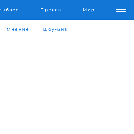
онбасс
Пресса
Мир
Мнение
Шоу-Биз