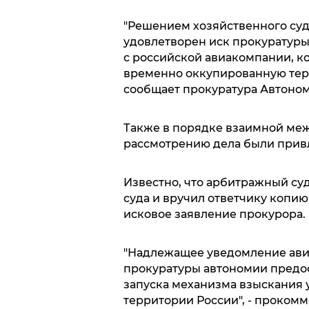
"Решением хозяйственного суда
удовлетворен иск прокуратур
с российской авиакомпании, к
временно оккупированную терр
сообщает прокуратура Автоно
Также в порядке взаимной ме
рассмотрению дела были прив
Известно, что арбитражный су
суда и вручил ответчику копию
исковое заявление прокурора.
"Надлежащее уведомление ави
прокуратуры автономии предос
запуска механизма взыскания 
территории России", - проком