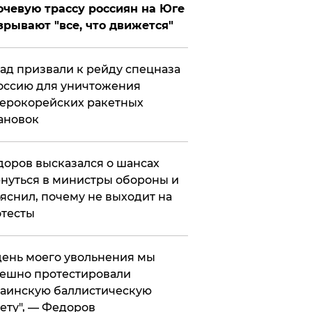
чевую трассу россиян на Юге
зрывают "все, что движется"
ад призвали к рейду спецназа
оссию для уничтожения
ерокорейских ракетных
ановок
оров высказался о шансах
нуться в министры обороны и
яснил, почему не выходит на
тесты
 день моего увольнения мы
ешно протестировали
аинскую баллистическую
ету", — Федоров