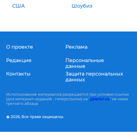
США
Шоубиз
О проекте
Реклама
Редакция
Персональные
данные
Контакты
Защита персональных
данных
Использование материалов разрешается при условии ссылки
(для интернет-изданий - гиперссылки) на "
Диалог.ua
" не ниже
третьего абзаца.
� 2026,
Все права защищены.