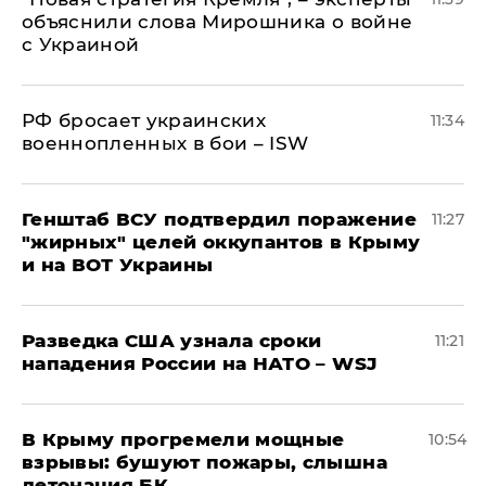
объяснили слова Мирошника о войне
с Украиной
РФ бросает украинских
11:34
военнопленных в бои – ISW
Генштаб ВСУ подтвердил поражение
11:27
"жирных" целей оккупантов в Крыму
и на ВОТ Украины
Разведка США узнала сроки
11:21
нападения России на НАТО – WSJ
В Крыму прогремели мощные
10:54
взрывы: бушуют пожары, слышна
детонация БК