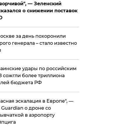
ворчивой", — Зеленский
казался о снижении поставок
О
оскве за день похоронили
рого генерала – стало известно
я
аинские удары по российским
 сожгли более триллиона
блей бюджета РФ
асная эскалация в Европе", —
 Guardian о дроне со
ывчаткой в аэропорту
йпцига