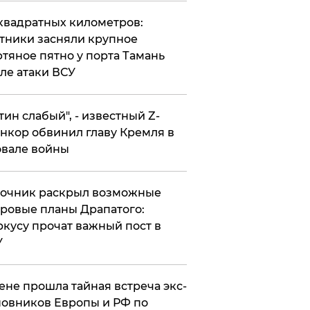
квадратных километров:
тники засняли крупное
тяное пятно у порта Тамань
ле атаки ВСУ
утин слабый", - известный Z-
нкор обвинил главу Кремля в
вале войны
точник раскрыл возможные
ровые планы Драпатого:
кусу прочат важный пост в
У
ене прошла тайная встреча экс-
овников Европы и РФ по