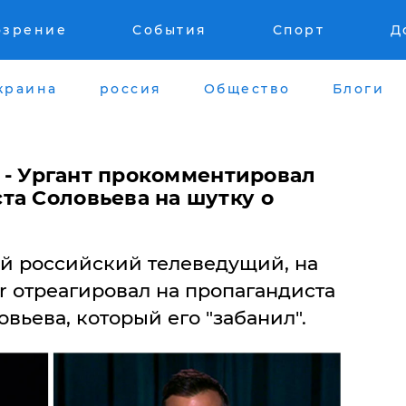
озрение
События
Спорт
Д
краина
россия
Общество
Блоги
", - Ургант прокомментировал
та Соловьева на шутку о
ый российский телеведущий, на
er отреагировал на пропагандиста
ьева, который его "забанил".