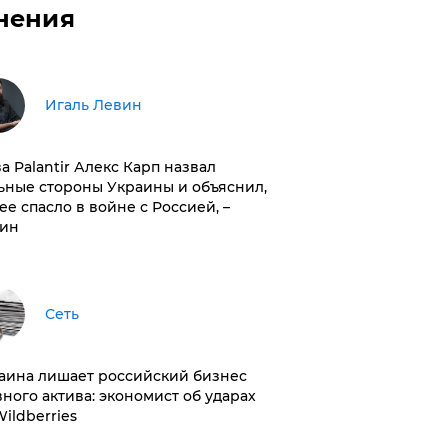
нения
Игаль Левин
ва Palantir Алекс Карп назвал
ьные стороны Украины и объяснил,
 ее спасло в войне с Россией, –
ин
Сеть
раина лишает российский бизнес
вного актива: экономист об ударах
Wildberries