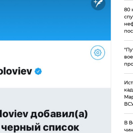
80 
спу
неф
пос
​"П
вое
про
​Ис
кад
Мар
ВС
В В
чин