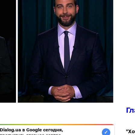
Гл
Dialog.ua в Google сегодня,
​"Х
✓