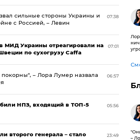
назвал сильные стороны Украины и
07:38
ойне с Россией, – Левин
Лор
нич
 в МИД Украины отреагировали на
07:01
угр
Швеции по сухогрузу Caffa
См
 покорны", – Лора Лумер назвала
06:57
ля
Б
били НПЗ, входящий в ТОП-5
05:56
"Он
ли второго генерала – стало
23:49
– Л