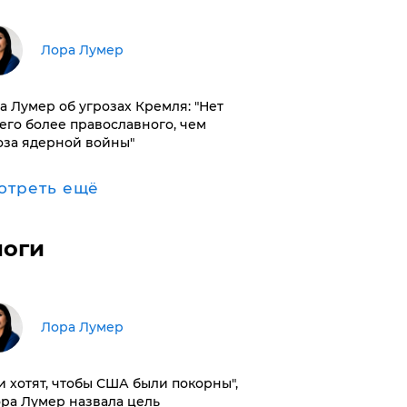
​Лора Лумер
а Лумер об угрозах Кремля: "Нет
его более православного, чем
оза ядерной войны"
отреть ещё
логи
​Лора Лумер
и хотят, чтобы США были покорны",
ора Лумер назвала цель