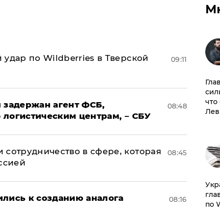
М
удар по Wildberries в Тверской
09:11
Гла
сил
что
 задержан агент ФСБ,
08:48
Лев
 логистическим центрам, – СБУ
 сотрудничество в сфере, которая
08:45
оссией
​Ук
гла
ились к созданию аналога
08:16
по 