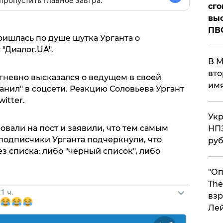
пропустить главное завтра.
сго
выс
ПВ
ришлась по душе шутка Урганта о
"Диалог.UA".
В М
вто
гневно высказался о ведущем в своей
им
абанил" в соцсети. Реакцию Соловьева Ургант
itter.
Укр
вали на пост и заявили, что тем самым
НПЗ
 подписчики Урганта подчеркнули, что
ру
з списка: либо "черный список", либо
"Оп
The
взр
Ле