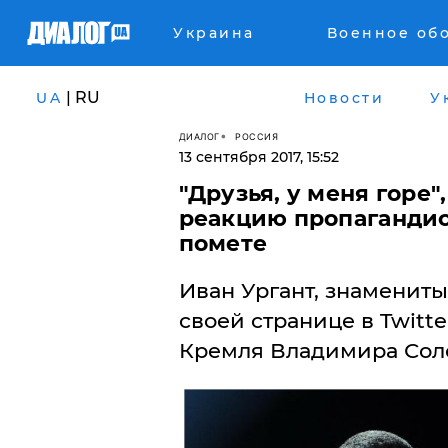
Украина
Военное об
| RU
UA
Новости
У
ДИАЛОГ
РОССИЯ
13 сентября 2017, 15:52
​"Друзья, у меня горе
реакцию пропагандис
помете
Иван Ургант, знаменит
своей странице в Twitt
Кремля Владимира Солов