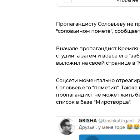
чтобы не 
Пропагандисту Соловьеву не п
"соловьином помете", сообщает 
Вначале пропагандист Кремля 
студии, а затем и вовсе его "з
выложил на своей странице в Tw
Соцсети моментально отреагиро
Соловьев его "пометил". Также
пропагандист не может жить бе
список в базе "Миротворца".