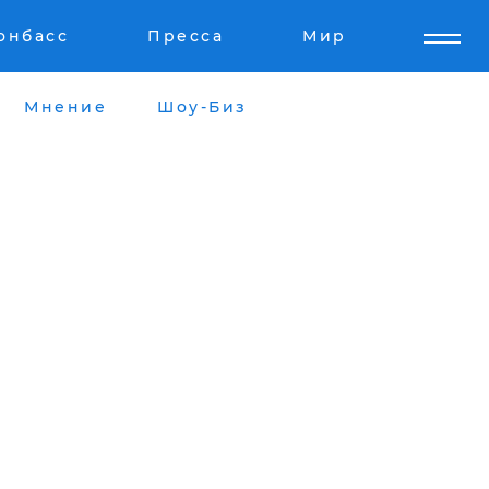
онбасс
Пресса
Мир
Мнение
Шоу-Биз