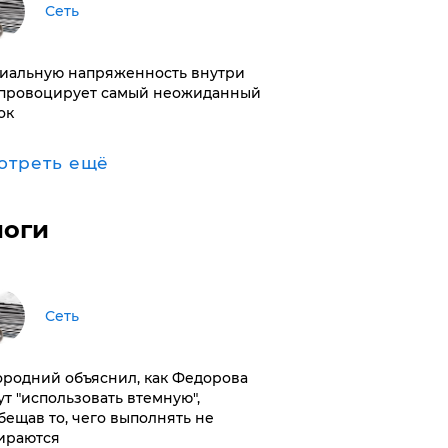
Сеть
иальную напряженность внутри
провоцирует самый неожиданный
ок
отреть ещё
логи
Сеть
ородний объяснил, как Федорова
ут "использовать втемную",
бещав то, чего выполнять не
ираются