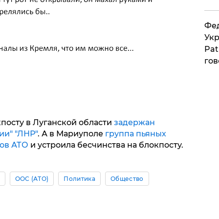
Фед
Укр
Pat
гов
посту в Луганской области
задержан
ии" "ЛНР"
. А в Мариуполе
группа пьяных
ов АТО
и устроила бесчинства на блокпосту.
ООС (АТО)
Политика
Общество