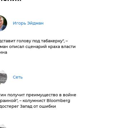
Игорь Эйдман
дставит голову под табакерку", –
ман описал сценарий краха власти
ина
Сеть
тин получит преимущество в войне
краиной", – колумнист Bloomberg
достерег Запад от ошибки