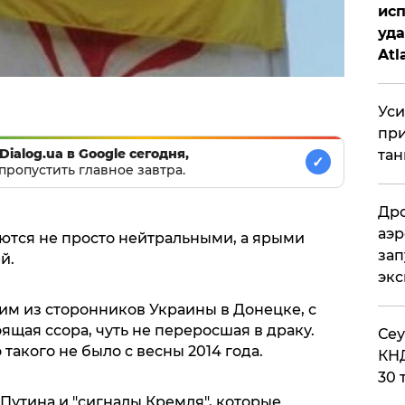
исп
уда
Atl
би
Уси
при
Dialog.ua в Google сегодня,
тан
✓
пропустить главное завтра.
Дро
аэр
ются не просто нейтральными, а ярыми
зап
й.
эк
ним из сторонников Украины в Донецке, с
ящая ссора, чуть не переросшая в драку.
​Се
 такого не было с весны 2014 года.
КНД
30 
Путина и "сигналы Кремля", которые