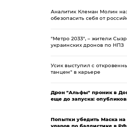
Аналитик Клеман Молин наз
обезопасить себя от россий
"Метро 2033", – жители Сыз
украинских дронов по НПЗ
Усик выступил с откровен
танцем" в карьере
Дрон "Альфы" проник в До
еще до запуска: опублико
Попытки убедить Маска на 
ударов по баллистике в РФ 