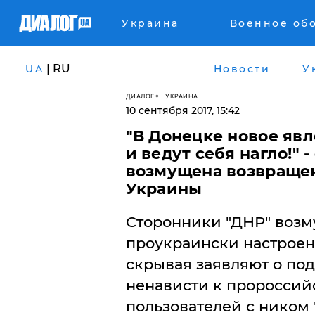
Украина
Военное об
| RU
UA
Новости
У
ДИАЛОГ
УКРАИНА
10 сентября 2017, 15:42
"В Донецке новое явл
и ведут себя нагло!" 
возмущена возвращен
Украины
​Сторонники "ДНР" воз
проукраински настроен
скрывая заявляют о по
ненависти к пророссийс
пользователей с ником 