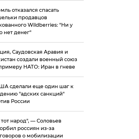
мль отказался спасать
ельки продавцов
кованного Wildberries: "Ни у
о нет денег"
ция, Саудовская Аравия и
истан создали военный союз
примеру НАТО: Иран в гневе
ША сделали еще один шаг к
дению "адских санкций"
тив России
е тот народ", — Соловьев
орбил россиян из-за
говоров о мобилизации