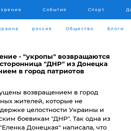
озрение
События
Спорт
Д
краина
россия
Общество
Блоги
ение - "укропы" возвращаются
- сторонница "ДНР" из Донецка
ием в город патриотов
мущены возвращением в город
ных жителей, которые не
ддержке целостности Украины и
ким боевикам "ДНР". Так одна из
"Еленка Донецкая" написала, что