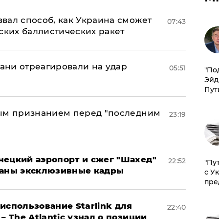
вал способ, как Украина сможет
07:43
ских баллистических ракет
рани отреагировали на удар
05:51
​"По
Эйд
Пут
ным признанием перед "последним
23:19
нецкий аэропорт и сжег "Шахед"
22:52
"Пу
ваны эксклюзивные кадры
с У
пре
использование Starlink для
22:40
– The Atlantic узнал о позиции