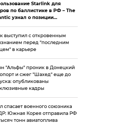
ользование Starlink для
ров по баллистике в РФ – The
antic узнал о позиции
знесмена
к выступил с откровенным
знанием перед "последним
цем" в карьере
н "Альфы" проник в Донецкий
опорт и сжег "Шахед" еще до
уска: опубликованы
склюзивные кадры
ул спасает военного союзника
Р: Южная Корея отправила РФ
тысяч тонн авиатоплива