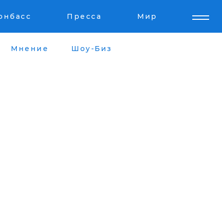
онбасс
Пресса
Мир
Мнение
Шоу-Биз