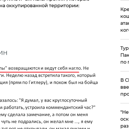
 на оккупированной территории:
Кре
кош
ата
ког
Тур
Пак
по 
В С
вве
про
​"Н
оск
раз