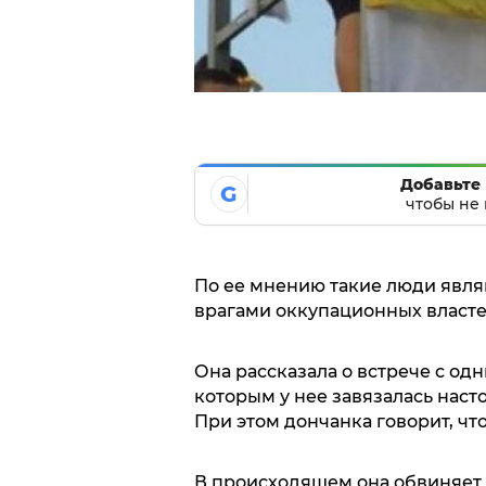
Добавьте 
G
чтобы не 
По ее мнению такие люди явля
врагами оккупационных власте
Она рассказала о встрече с од
которым у нее завязалась насто
При этом дончанка говорит, что
В происходящем она обвиняет 