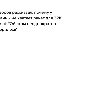
оров рассказал, почему у
аины не хватает ракет для ЗРК
riot: "Об этом неоднократно
орилось"