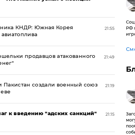
Соц
юзника КНДР: Южная Корея
РФ 
21:55
игр
н авиатоплива
См
кошельки продавцов атакованного
21:49
енег"
Б
 и Пакистан создали военный союз
21:19
неве
аг к введению "адских санкций"
Заг
21:15
мог
поо
соб