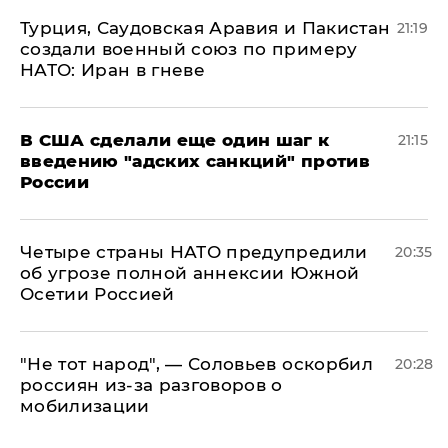
Турция, Саудовская Аравия и Пакистан
21:19
создали военный союз по примеру
НАТО: Иран в гневе
В США сделали еще один шаг к
21:15
введению "адских санкций" против
России
Четыре страны НАТО предупредили
20:35
об угрозе полной аннексии Южной
Осетии Россией
​"Не тот народ", — Соловьев оскорбил
20:28
россиян из-за разговоров о
мобилизации