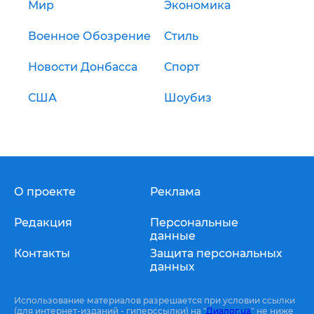
Мир
Экономика
Военное Обозрение
Стиль
Новости Донбасса
Спорт
США
Шоубиз
О проекте
Реклама
Редакция
Персональные
данные
Контакты
Защита персональных
данных
Использование материалов разрешается при условии ссылки
(для интернет-изданий - гиперссылки) на "
Диалог.ua
" не ниже