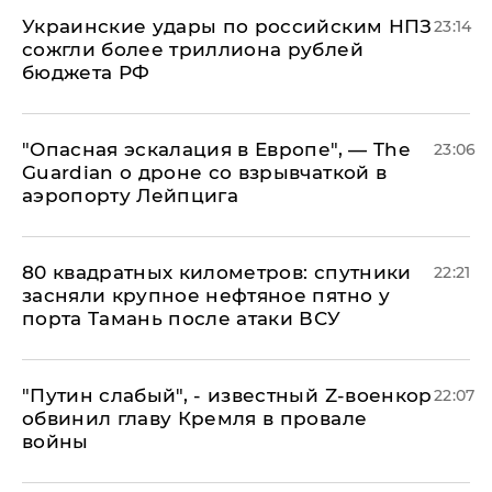
Украинские удары по российским НПЗ
23:14
сожгли более триллиона рублей
бюджета РФ
"Опасная эскалация в Европе", — The
23:06
Guardian о дроне со взрывчаткой в
аэропорту Лейпцига
80 квадратных километров: спутники
22:21
засняли крупное нефтяное пятно у
порта Тамань после атаки ВСУ
​"Путин слабый", - известный Z-военкор
22:07
обвинил главу Кремля в провале
войны