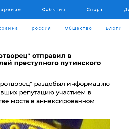
озрение
События
Спорт
Д
краина
россия
Общество
Блоги
иротворец" отправил в
лей преступного путинского
иротворец" раздобыл информацию
авших репутацию участием в
тве моста в аннексированном