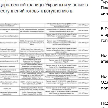
Тур
Пак
си
​В 
ста
топ
​Но
ата
​Но
Оде
пог
По