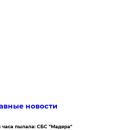
авные новости
 часа пылала: СБС "Мадяра"