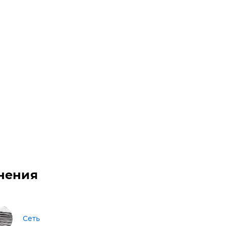
нения
Сеть