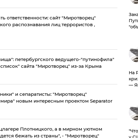
Зак
ть ответственности: сайт "Миротворец"
Пут
кого распознавания лиц террористов ,
"об
лища": петербургского ведущего-"путинофила"
список" сайта "Миротворец" из-за Крыма
На 
кри
— Я
тники" и сепаратисты: "Миротворец"
 мира" новым интересным проектом Separator
нцлагере Плотницкого, а в мирном уютном
​"Ч
идется бежать из страны", - "Миротворец"
у С