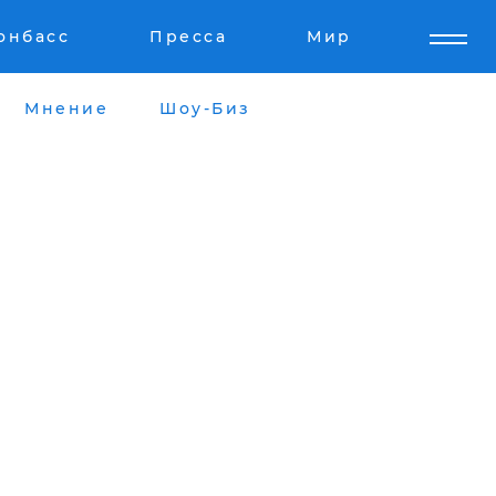
онбасс
Пресса
Мир
Мнение
Шоу-Биз