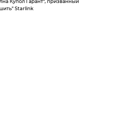
лна Купол Гарант", призванный
шить" Starlink