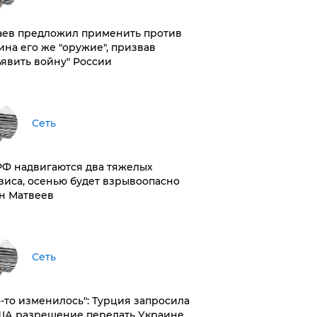
аев предложил применить против
ина его же "оружие", призвав
ъявить войну" России
Сеть
РФ надвигаются два тяжелых
зиса, осенью будет взрывоопасно
н Матвеев
Сеть
то-то изменилось": Турция запросила
ША разрешение передать Украине