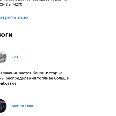
CMS и M270
отреть ещё
логи
Сеть
РФ заканчивается бензин: старые
мы распределения топлива больше
работают
Майкл Наки