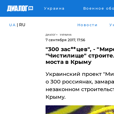
Украина
Военное об
| RU
UA
Новости
У
ДИАЛОГ
УКРАИНА
7 сентября 2017, 17:56
​"300 зас**цев", - "М
"Чистилище" строите
моста в Крыму
Украинский проект "М
о 300 россиянах, замар
незаконном строительс
Крыму.