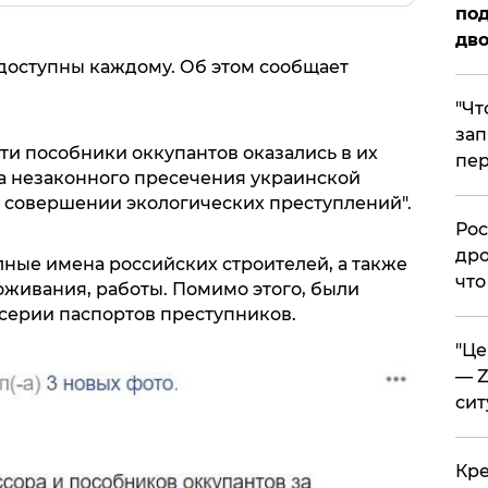
под
дво
доступны каждому. Об этом сообщает
​"Ч
зап
эти пособники оккупантов оказались в их
пер
за незаконного пресечения украинской
 в совершении экологических преступлений".
​Ро
дро
лные имена российских строителей, а также
что
оживания, работы. Помимо этого, были
серии паспортов преступников.
​"Ц
— Z
сит
​Кр