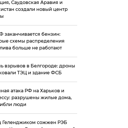
ция, Саудовская Аравия и
истан создали новый центр
лы
РФ заканчивается бензин:
рые схемы распределения
лива больше не работают
чь взрывов в Белгороде: дроны
ковали ТЭЦ и здание ФСБ
чная атака РФ на Харьков и
ссу: разрушены жилые дома,
ибли люди
д Геленджиком сожжен РЭБ