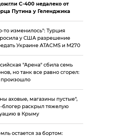
ожгли С-400 недалеко от
рца Путина у Геленджика
то-то изменилось": Турция
росила у США разрешение
едать Украине ATACMS и M270
ссийская "Арена" сбила семь
нов, но танк все равно сгорел:
 произошло
ены аховые, магазины пустые",
-блогер раскрыл тяжелую
уацию в Крыму
емль остается за бортом: