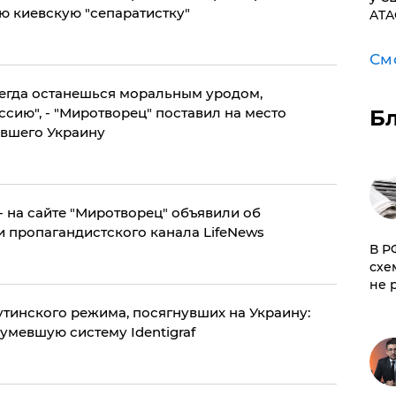
ю киевскую "сепаратистку"
ATA
См
сегда останешься моральным уродом,
ию", - "Миротворец" поставил на место
Б
авшего Украину
- на сайте "Миротворец" объявили об
 пропагандистского канала LifeNews
​В 
схе
не 
утинского режима, посягнувших на Украину:
умевшую систему Identigraf