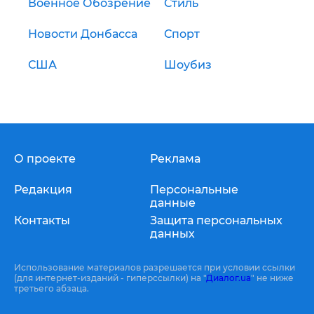
Военное Обозрение
Стиль
Новости Донбасса
Спорт
США
Шоубиз
О проекте
Реклама
Редакция
Персональные
данные
Контакты
Защита персональных
данных
Использование материалов разрешается при условии ссылки
(для интернет-изданий - гиперссылки) на "
Диалог.ua
" не ниже
третьего абзаца.