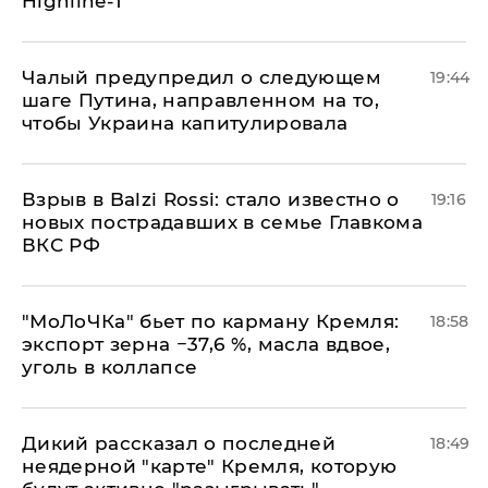
Highline-T
Чалый предупредил о следующем
19:44
шаге Путина, направленном на то,
чтобы Украина капитулировала
Взрыв в Balzi Rossi: стало известно о
19:16
новых пострадавших в семье Главкома
ВКС РФ
​"МоЛоЧКа" бьет по карману Кремля:
18:58
экспорт зерна −37,6 %, масла вдвое,
уголь в коллапсе
Дикий рассказал о последней
18:49
неядерной "карте" Кремля, которую