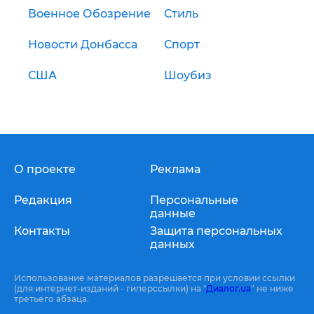
Военное Обозрение
Стиль
Новости Донбасса
Спорт
США
Шоубиз
О проекте
Реклама
Редакция
Персональные
данные
Контакты
Защита персональных
данных
Использование материалов разрешается при условии ссылки
(для интернет-изданий - гиперссылки) на "
Диалог.ua
" не ниже
третьего абзаца.