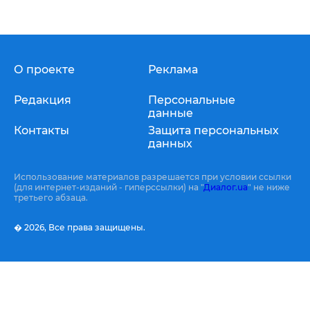
О проекте
Реклама
Редакция
Персональные
данные
Контакты
Защита персональных
данных
Использование материалов разрешается при условии ссылки
(для интернет-изданий - гиперссылки) на "
Диалог.ua
" не ниже
третьего абзаца.
� 2026,
Все права защищены.