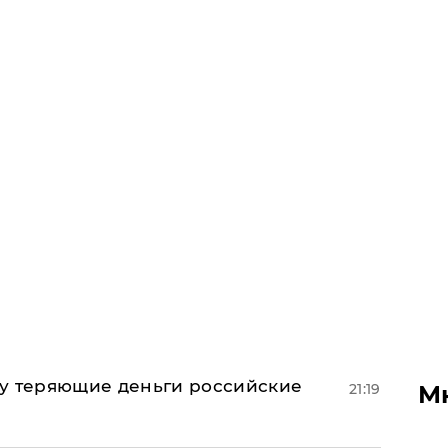
му теряющие деньги российские
М
21:19
а