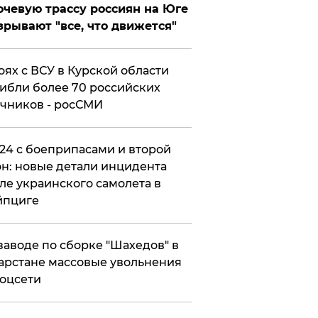
чевую трассу россиян на Юге
зрывают "все, что движется"
оях с ВСУ в Курской области
ибли более 70 российских
чников - росСМИ
24 с боеприпасами и второй
н: новые детали инцидента
ле украинского самолета в
йпциге
заводе по сборке "Шахедов" в
арстане массовые увольнения
оцсети