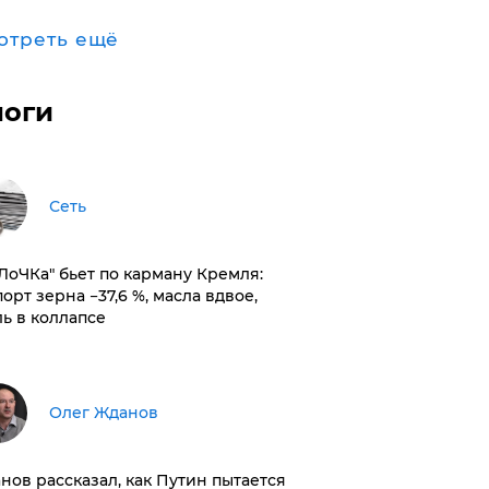
отреть ещё
логи
Сеть
оЛоЧКа" бьет по карману Кремля:
орт зерна −37,6 %, масла вдвое,
ль в коллапсе
Олег Жданов
нов рассказал, как Путин пытается