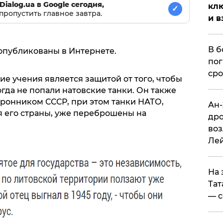
Dialog.ua в Google сегодня,
клю
✓
пропустить главное завтра.
и в
В б
опубликованы в Интернете.
пог
сро
ие учения является защитой от того, чтобы
гда не попали натовские танки. Он также
оронником СССР, при этом танки НАТО,
Ан-
 его страны, уже переброшены на
дро
воз
Ле
На 
Тат
— с