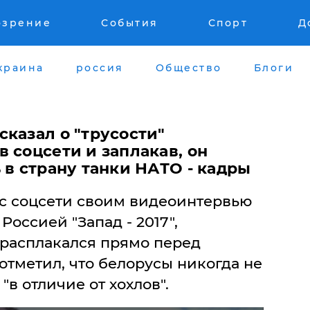
озрение
События
Спорт
Д
краина
россия
Общество
Блоги
казал о "трусости"
 соцсети и заплакав, он
 в страну танки НАТО - кадры
яс соцсети своим видеоинтервью
Россией "Запад - 2017",
 расплакался прямо перед
отметил, что белорусы никогда не
"в отличие от хохлов".