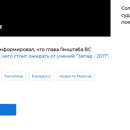
Сол
суд
поя
нформировал, что глава Генштаба ВС
,
чего стоит ожидать от учений "Запад - 2017"
.
Политика
Беларусь
Новости Минска