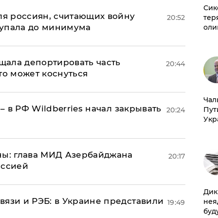
Сик
оля россиян, считающих войну
тер
20:52
 упала до минимума
оли
ала депортировать часть
20:44
то может коснуться
Чал
 – в РФ Wildberries начал закрывать
Пут
20:24
Укр
ны: глава МИД Азербайджана
20:17
иссией
Дик
вязи и РЭБ: в Украине представили
нея
19:49
буд