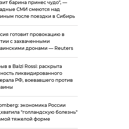
зит барина принес чудо", —
адные СМИ смеются над
иным после поездки в Сибирь
ссия готовит провокацию в
тии с захваченными
аинскими дронами — Reuters
рыв в Balzi Rossi: раскрыта
ность ликвидированного
ерала РФ, воевавшего против
раины
omberg: экономика России
хватила "голландскую болезнь"
амой тяжелой форме