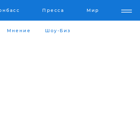
онбасс
Пресса
Мир
Мнение
Шоу-Биз