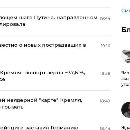
См
ующем шаге Путина, направленном
19:44
улировала
Б
известно о новых пострадавших в
19:16
Кремля: экспорт зерна −37,6 %,
​"М
18:58
эксп
се
уго
ей неядерной "карте" Кремля,
18:49
ыгрывать"
 Лейпциге заставил Германию
Жда
18:44