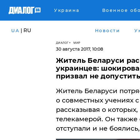
Украина
Военное об
| RU
UA
Новости
У
ДИАЛОГ
МИР
30 августа 2017, 10:08
Житель Беларуси расс
украинцев: шокировав
призвал не допустить
​Житель Беларуси потр
о совместных учениях с 
рассказывая о которых,
телекамерой. Он также 
отступали и не боялись, 