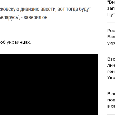
"Ви
зап
Пут
​Ро
Бал
об украинцах.
укр
​Вз
лич
ген
Ук
Blo
под
в с