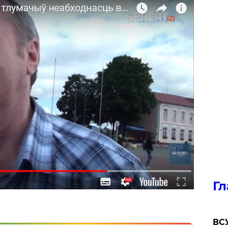
Гл
ВСУ