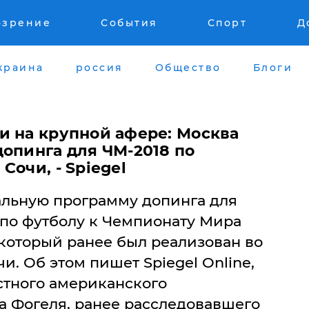
озрение
События
Спорт
Д
краина
россия
Общество
Блоги
и на крупной афере: Москва
опинга для ЧМ-2018 по
Сочи, - Spiegel
иальную программу допинга для
по футболу к Чемпионату Мира
 который ранее был реализован во
. Об этом пишет Spiegel Online,
стного американского
а Фогеля, ранее расследовавшего