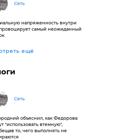
Сеть
иальную напряженность внутри
провоцирует самый неожиданный
ок
отреть ещё
логи
Сеть
ородний объяснил, как Федорова
ут "использовать втемную",
бещав то, чего выполнять не
ираются