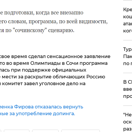
Кре
кош
ата
ког
Тур
свое время сделал сенсационное заявление
Пак
что во время Олимпиады в Сочи программа
по 
лась при поддержке официальных
ве мести за раскрытие обличающих Россию
В С
комитет завел уголовное дело на
вве
про
енка Фирова отказалась вернуть
ые за употребление допинга.
​"Н
оск
раз