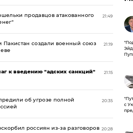
кошельки продавцов атакованного
21:49
енег"
​"По
 и Пакистан создали военный союз
21:19
Эйд
неве
Пут
аг к введению "адских санкций"
21:15
"Пу
предили об угрозе полной
20:35
с У
оссией
пре
 оскорбил россиян из-за разговоров
20:28