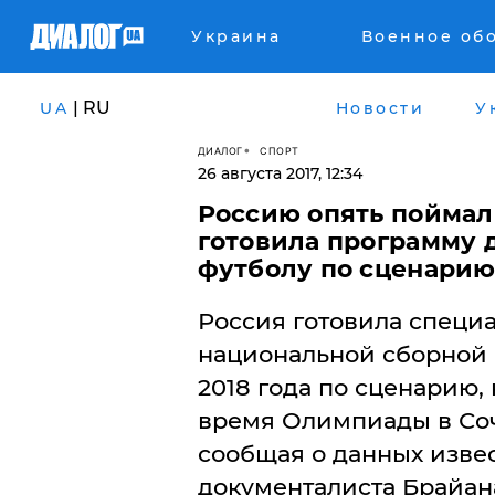
Украина
Военное об
| RU
UA
Новости
У
ДИАЛОГ
СПОРТ
26 августа 2017, 12:34
Россию опять поймал
готовила программу д
футболу по сценарию 
​Россия готовила спец
национальной сборной 
2018 года по сценарию,
время Олимпиады в Сочи
сообщая о данных изве
документалиста Брайан