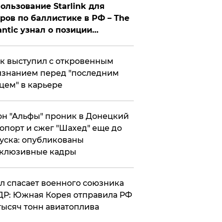
ользование Starlink для
ров по баллистике в РФ – The
antic узнал о позиции
знесмена
к выступил с откровенным
знанием перед "последним
цем" в карьере
н "Альфы" проник в Донецкий
опорт и сжег "Шахед" еще до
уска: опубликованы
склюзивные кадры
ул спасает военного союзника
Р: Южная Корея отправила РФ
тысяч тонн авиатоплива