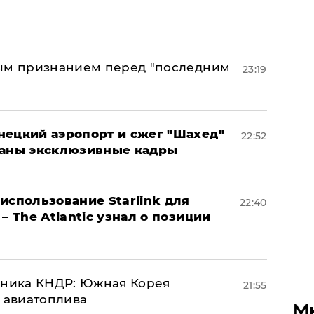
ным признанием перед "последним
23:19
нецкий аэропорт и сжег "Шахед"
22:52
ваны эксклюзивные кадры
использование Starlink для
22:40
– The Atlantic узнал о позиции
юзника КНДР: Южная Корея
21:55
н авиатоплива
М