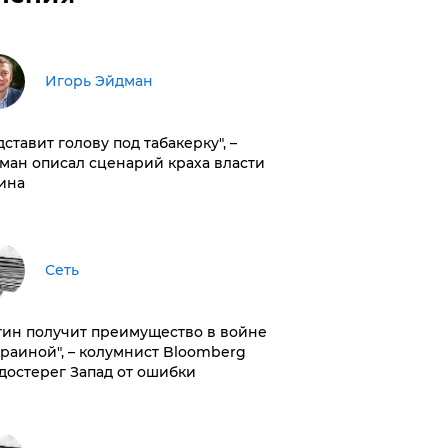
Игорь Эйдман
дставит голову под табакерку", –
ман описал сценарий краха власти
ина
Сеть
тин получит преимущество в войне
краиной", – колумнист Bloomberg
достерег Запад от ошибки