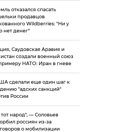
мль отказался спасать
ельки продавцов
кованного Wildberries: "Ни у
о нет денег"
ция, Саудовская Аравия и
истан создали военный союз
примеру НАТО: Иран в гневе
ША сделали еще один шаг к
дению "адских санкций"
тив России
е тот народ", — Соловьев
орбил россиян из-за
говоров о мобилизации