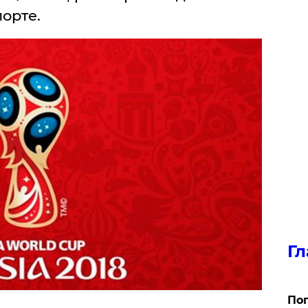
орте.
Гл
Поп