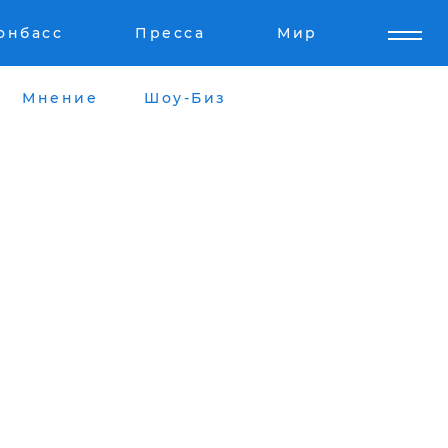
онбасс
Пресса
Мир
Мнение
Шоу-Биз