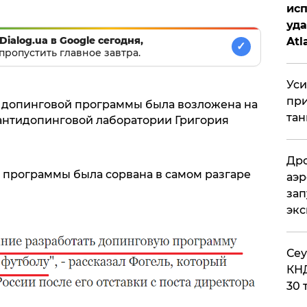
исп
уда
Dialog.ua в Google сегодня,
Atl
✓
пропустить главное завтра.
би
Уси
при
ка допинговой программы была возложена на
тан
антидопинговой лаборатории Григория
Дро
 программы была сорвана в самом разгаре
аэр
зап
эк
​Се
КНД
30 