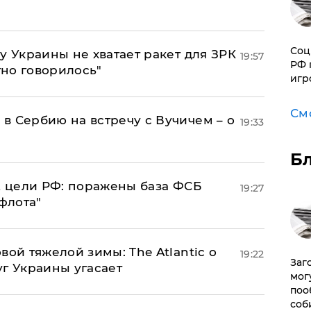
Соц
у Украины не хватает ракет для ЗРК
19:57
РФ 
тно говорилось"
игр
См
в Сербию на встречу с Вучичем – о
19:33
Б
2 цели РФ: поражены база ФСБ
19:27
флота"
вой тяжелой зимы: The Atlantic о
19:22
Заг
г Украины угасает
мог
поо
соб