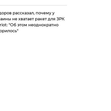
оров рассказал, почему у
аины не хватает ракет для ЗРК
riot: "Об этом неоднократно
орилось"