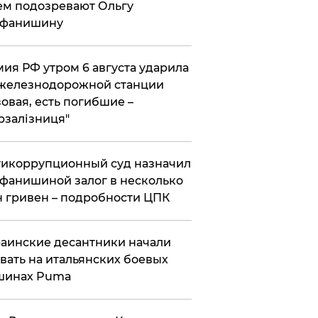
ем подозревают Ольгу
ефанишину
ия РФ утром 6 августа ударила
железнодорожной станции
овая, есть погибшие –
рзалізниця"
икоррупционный суд назначил
фанишиной залог в несколько
 гривен – подробности ЦПК
аинские десантники начали
вать на итальянских боевых
шинах Puma