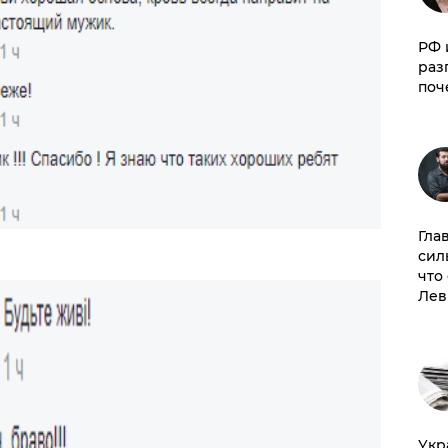
РФ 
раз
поч
Гла
сил
что
Лев
​Ук