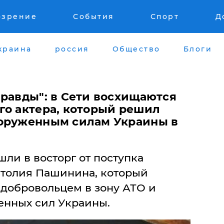
озрение
События
Спорт
Д
краина
россия
Общество
Блоги
правды": в Сети восхищаются
го актера, который решил
ооруженным силам Украины в
ли в восторг от поступка
атолия Пашинина, который
добровольцем в зону АТО и
енных сил Украины.