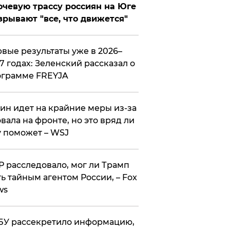
чевую трассу россиян на Юге
зрывают "все, что движется"
вые результаты уже в 2026–
7 годах: Зеленский рассказал о
ограмме FREYJA
ин идет на крайние меры из-за
вала на фронте, но это вряд ли
 поможет – WSJ
 расследовало, мог ли Трамп
ь тайным агентом России, – Fox
ws
У рассекретило информацию,