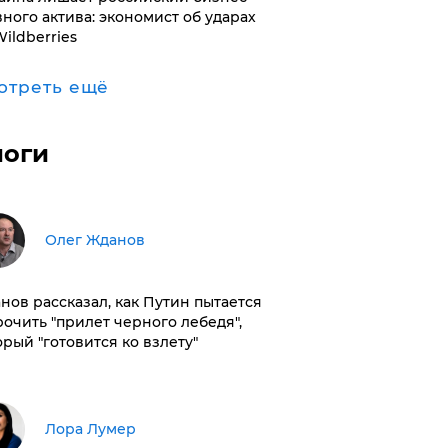
вного актива: экономист об ударах
Wildberries
отреть ещё
логи
Олег Жданов
нов рассказал, как Путин пытается
рочить "прилет черного лебедя",
орый "готовится ко взлету"
​Лора Лумер