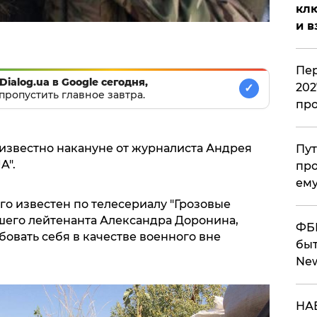
клю
и в
Пер
Dialog.ua в Google сегодня,
202
✓
пропустить главное завтра.
пр
известно накануне от журналиста Андрея
Пут
A".
про
ему
о известен по телесериалу "Грозовые
аршего лейтенанта Александра Доронина,
ФБР
овать себя в качестве военного вне
быт
Ne
НАБ