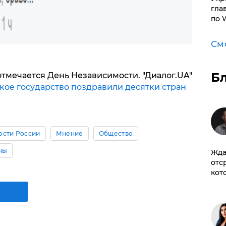
гла
по 
См
Б
тмечается День Независимости. "Диалог.UA"
кое государство поздравили десятки стран
ости России
Мнение
Общество
ны
Жда
отс
кот