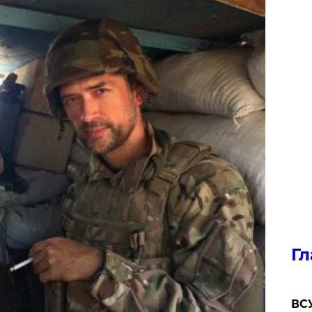
Гл
ВСУ