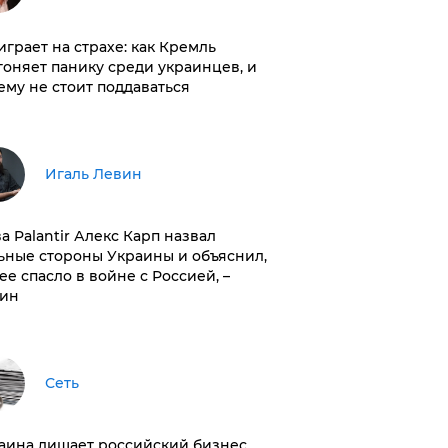
играет на страхе: как Кремль
гоняет панику среди украинцев, и
ему не стоит поддаваться
Игаль Левин
ва Palantir Алекс Карп назвал
ьные стороны Украины и объяснил,
 ее спасло в войне с Россией, –
ин
Сеть
раина лишает российский бизнес