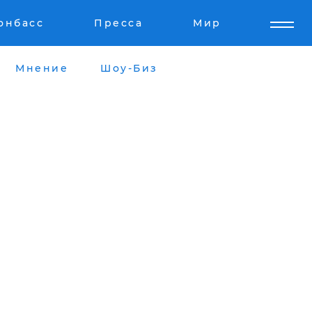
онбасс
Пресса
Мир
Мнение
Шоу-Биз