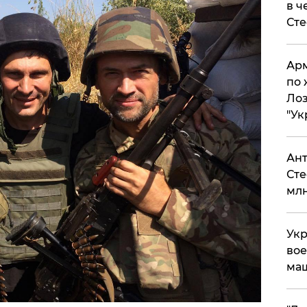
в ч
Ст
Арм
по 
Лоз
"Ук
Ант
Сте
млн
Укр
вое
ма