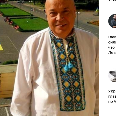
Гла
сил
что
Лев
​Ук
гла
по 