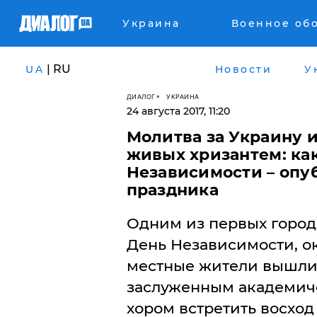
Украина
Военное об
| RU
UA
Новости
У
ДИАЛОГ
УКРАИНА
24 августа 2017, 11:20
Молитва за Украину 
живых хризантем: ка
Независимости – опу
праздника
Одним из первых городо
День Независимости, ок
местные жители вышли 
заслуженным академич
хором встретить восход