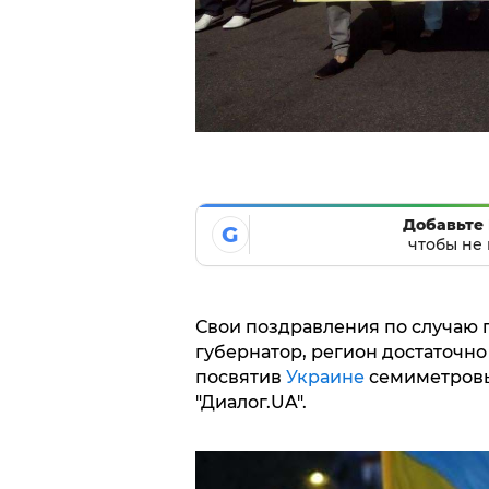
Добавьте 
G
чтобы не 
Свои поздравления по случаю 
губернатор, регион достаточн
посвятив
Украине
семиметровы
"Диалог.UA".