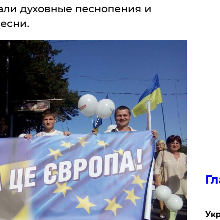
чали духовные песнопения и
есни.
Гл
Укр