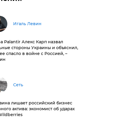
Игаль Левин
ва Palantir Алекс Карп назвал
ьные стороны Украины и объяснил,
 ее спасло в войне с Россией, –
ин
Сеть
раина лишает российский бизнес
вного актива: экономист об ударах
Wildberries