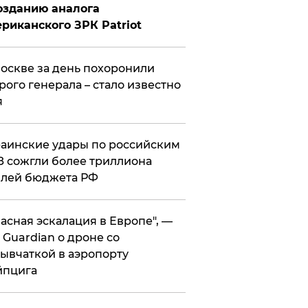
озданию аналога
риканского ЗРК Patriot
оскве за день похоронили
рого генерала – стало известно
я
аинские удары по российским
 сожгли более триллиона
блей бюджета РФ
асная эскалация в Европе", —
 Guardian о дроне со
ывчаткой в аэропорту
йпцига