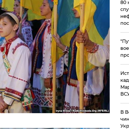
80 
спу
неф
пос
​"П
вое
про
​Ис
кад
Мар
ВС
В В
чин
Укр