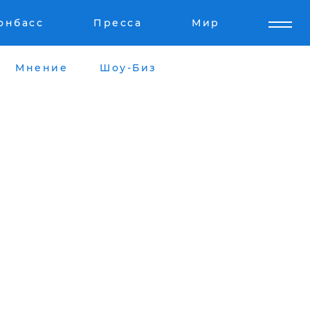
онбасс
Пресса
Мир
Мнение
Шоу-Биз