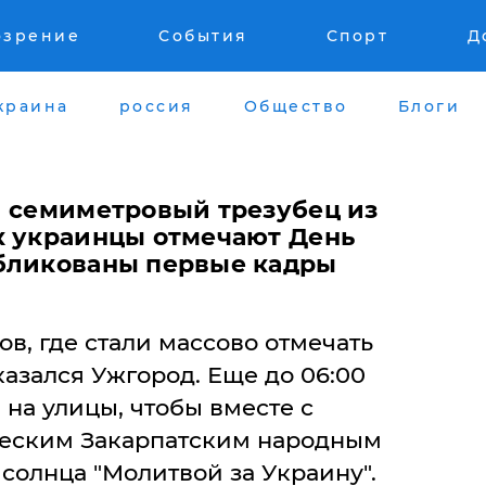
озрение
События
Спорт
Д
краина
россия
Общество
Блоги
и семиметровый трезубец из
к украинцы отмечают День
бликованы первые кадры
в, где стали массово отмечать
азался Ужгород. Еще до 06:00
на улицы, чтобы вместе с
еским Закарпатским народным
 солнца "Молитвой за Украину".