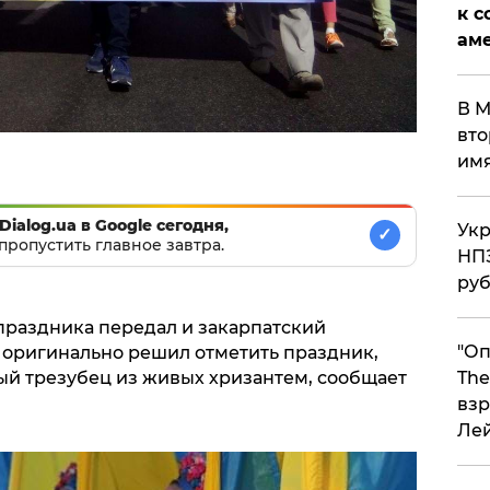
к с
аме
В М
вто
им
Dialog.ua в Google сегодня,
Укр
✓
пропустить главное завтра.
НПЗ
ру
праздника передал и закарпатский
"Оп
о оригинально решил отметить праздник,
й трезубец из живых хризантем, сообщает
The
взр
Ле