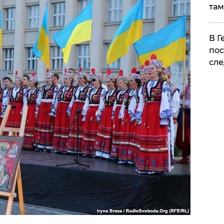
там
​В 
пос
сле