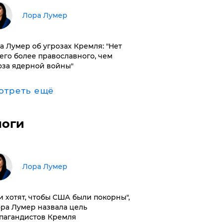
​Лора Лумер
а Лумер об угрозах Кремля: "Нет
его более православного, чем
оза ядерной войны"
отреть ещё
логи
​Лора Лумер
и хотят, чтобы США были покорны",
ора Лумер назвала цель
пагандистов Кремля