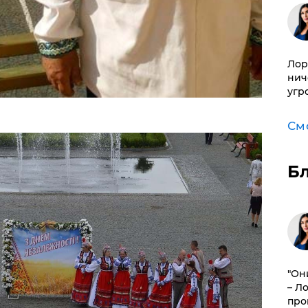
Лор
нич
угр
См
Б
"Он
– Л
про