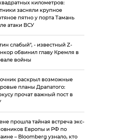
квадратных километров:
тники засняли крупное
тяное пятно у порта Тамань
ле атаки ВСУ
утин слабый", - известный Z-
нкор обвинил главу Кремля в
вале войны
точник раскрыл возможные
ровые планы Драпатого:
кусу прочат важный пост в
У
ене прошла тайная встреча экс-
овников Европы и РФ по
аине – Bloomberg узнало, кто