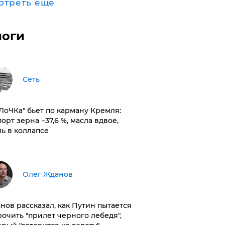
отреть ещё
логи
Сеть
оЛоЧКа" бьет по карману Кремля:
орт зерна −37,6 %, масла вдвое,
ль в коллапсе
Олег Жданов
нов рассказал, как Путин пытается
рочить "прилет черного лебедя",