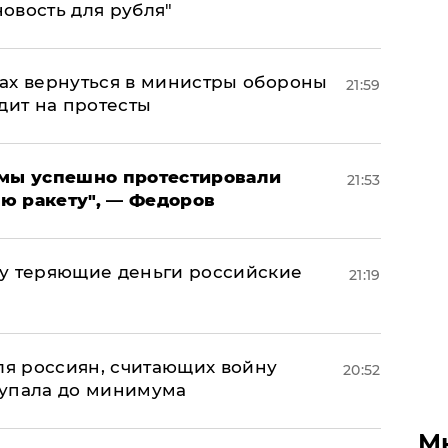
новость для рубля"
ах вернуться в министры обороны
21:59
дит на протесты
я мы успешно протестировали
21:53
ю ракету", — Федоров
му теряющие деньги российские
21:19
а
оля россиян, считающих войну
20:52
 упала до минимума
М