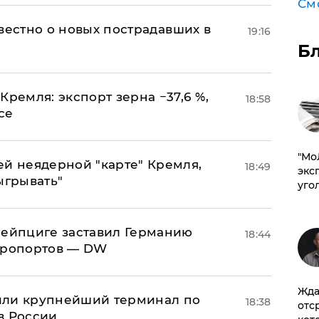
См
известно о новых пострадавших в
19:16
Б
Кремля: экспорт зерна −37,6 %,
18:58
се
​"М
ей неядерной "карте" Кремля,
18:49
эксп
ыгрывать"
уго
 Лейпциге заставил Германию
18:44
эропортов — DW
Жда
или крупнейший терминал по
18:38
отс
в России