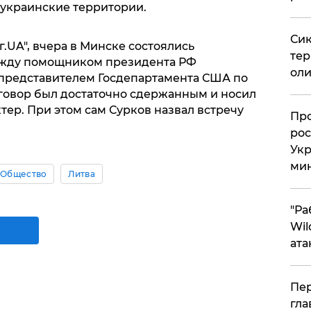
ь украинские территории.
Сик
.UA", вчера в Минске состоялись
тер
ежду помощником президента РФ
оли
представителем Госдепартамента США по
говор был достаточно сдержанным и носил
ер. При этом сам Сурков назвал встречу
​Пр
рос
Укр
ми
Общество
Литва
"Ра
Wil
ата
Пер
гла