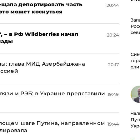
щала депортировать часть
20:44
это может коснуться
Зап
Рос
сев
, – в РФ Wildberries начал
20:24
лады
Сик
тер
ны: глава МИД Азербайджана
20:17
оли
иссией
вязи и РЭБ: в Украине представили
19:49
Чал
Пут
ующем шаге Путина, направленном
19:44
Укр
улировала