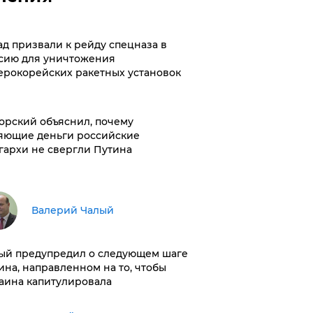
ад призвали к рейду спецназа в
сию для уничтожения
ерокорейских ракетных установок
орский объяснил, почему
яющие деньги российские
гархи не свергли Путина
Валерий Чалый
ый предупредил о следующем шаге
ина, направленном на то, чтобы
аина капитулировала