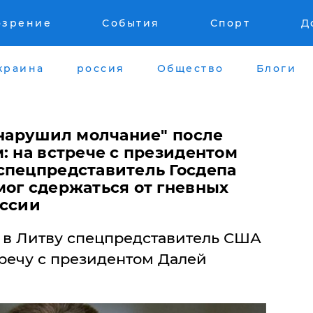
озрение
События
Спорт
Д
краина
россия
Общество
Блоги
"нарушил молчание" после
: на встрече с президентом
спецпредставитель Госдепа
мог сдержаться от гневных
оссии
а в Литву спецпредставитель США
тречу с президентом Далей