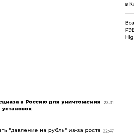
в К
Воз
РЭБ
Hig
пецназа в Россию для уничтожения
23:31
 установок
ь "давление на рубль" из-за роста
22:47