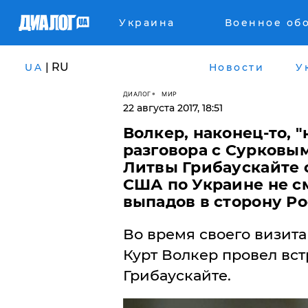
Украина
Военное об
| RU
UA
Новости
У
ДИАЛОГ
МИР
22 августа 2017, 18:51
Волкер, наконец-то, 
разговора с Сурковым
Литвы Грибаускайте 
США по Украине не с
выпадов в сторону Р
Во время своего визит
Курт Волкер провел вс
Грибаускайте.