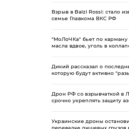
Взрыв в Balzi Rossi: стало 
семье Главкома ВКС РФ
​"МоЛоЧКа" бьет по карману 
масла вдвое, уголь в коллап
Дикий рассказал о последн
которую будут активно "раз
​Дрон РФ со взрывчаткой в
срочно укреплять защиту а
Украинские дроны останов
перевалке пищевых грузов 