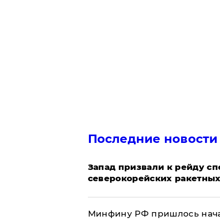
Последние новости
Запад призвали к рейду с
северокорейских ракетных
Минфину РФ пришлось начат