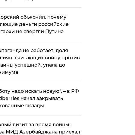
орский объяснил, почему
яющие деньги российские
гархи не свергли Путина
опаганда не работает: доля
сиян, считающих войну против
аины успешной, упала до
нимума
боту надо искать новую", – в РФ
dberries начал закрывать
кованные склады
вый визит за время войны:
ва МИД Азербайджана приехал