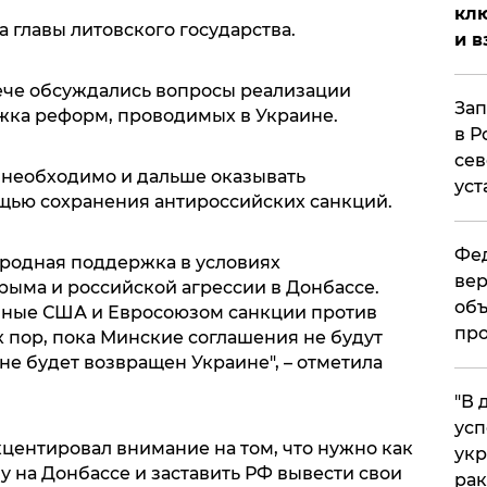
клю
 главы литовского государства.
и в
ече обсуждались вопросы реализации
Зап
жка реформ, проводимых в Украине.
в Р
сев
у необходимо и дальше оказывать
уст
ощью сохранения антироссийских санкций.
Фед
родная поддержка в условиях
вер
ыма и российской агрессии в Донбассе.
объ
нные США и Евросоюзом санкции против
про
ех пор, пока Минские соглашения не будут
е будет возвращен Украине", – отметила
​"В
усп
кцентировал внимание на том, что нужно как
укр
 на Донбассе и заставить РФ вывести свои
рак