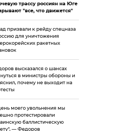
чевую трассу россиян на Юге
зрывают "все, что движется"
ад призвали к рейду спецназа
оссию для уничтожения
ерокорейских ракетных
ановок
оров высказался о шансах
нуться в министры обороны и
яснил, почему не выходит на
тесты
 день моего увольнения мы
ешно протестировали
аинскую баллистическую
ету", — Федоров