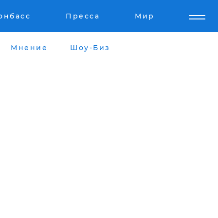
онбасс
Пресса
Мир
Мнение
Шоу-Биз