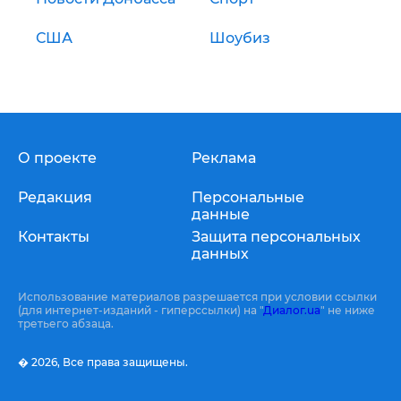
США
Шоубиз
О проекте
Реклама
Редакция
Персональные
данные
Контакты
Защита персональных
данных
Использование материалов разрешается при условии ссылки
(для интернет-изданий - гиперссылки) на "
Диалог.ua
" не ниже
третьего абзаца.
� 2026,
Все права защищены.