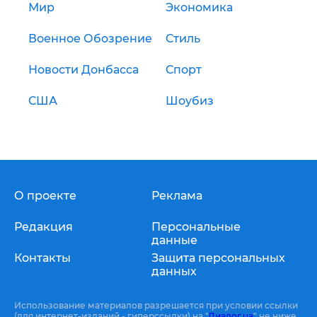
Мир
Экономика
Военное Обозрение
Стиль
Новости Донбасса
Спорт
США
Шоубиз
О проекте
Реклама
Редакция
Персональные
данные
Контакты
Защита персональных
данных
Использование материалов разрешается при условии ссылки
(для интернет-изданий - гиперссылки) на "
Диалог.ua
" не ниже