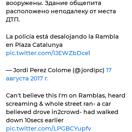
вооружены. Здание общепита
расположено неподалеку от места
ДТП.
La policía está desalojando la Rambla
en Plaza Catalunya
pic.twitter.com/IJEWZbDce1
— Jordi Perez Colome (@jordipc)
17
августа 2017 г.
Can't believe this I'm on Ramblas, heard
screaming & whole street ran- a car
believed drove in2crowd- had walked
down 10secs earlier
pic.twitter.com/LPGBCYupfv