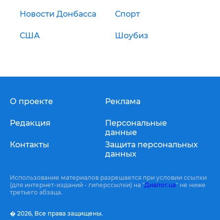
Новости Донбасса
Спорт
США
Шоубиз
О проекте
Реклама
Редакция
Персональные
данные
Контакты
Защита персональных
данных
Использование материалов разрешается при условии ссылки
(для интернет-изданий - гиперссылки) на "
Диалог.ua
" не ниже
третьего абзаца.
� 2026,
Все права защищены.