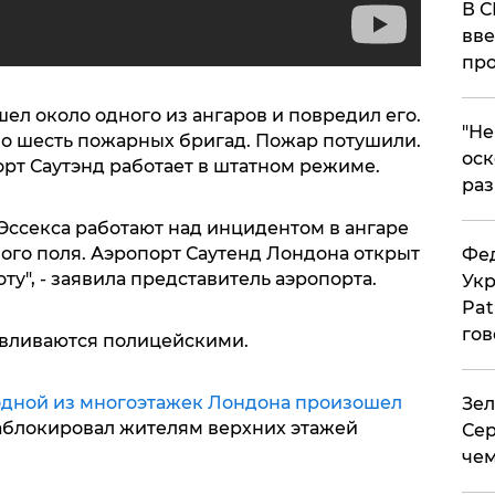
В С
вве
про
ел около одного из ангаров и повредил его.
​"Н
о шесть пожарных бригад. Пожар потушили.
оск
орт Саутэнд работает в штатном режиме.
раз
Эссекса работают над инцидентом в ангаре
тного поля. Аэропорт Саутенд Лондона открыт
Фед
у", - заявила представитель аэропорта.
Укр
Pat
гов
авливаются полицейскими.
одной из многоэтажек Лондона произошел
Зел
заблокировал жителям верхних этажей
Сер
чем