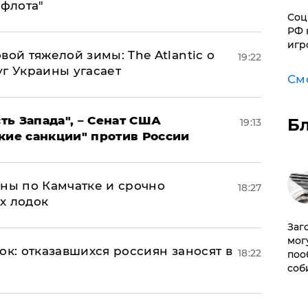
 флота"
Соц
РФ 
игр
вой тяжелой зимы: The Atlantic о
19:22
г Украины угасает
См
ь Запада", – Сенат США
Б
19:13
кие санкции" против России
ины по Камчатке и срочно
18:27
х лодок
Заг
мог
ок: отказавшихся россиян заносят в
18:22
поо
соб