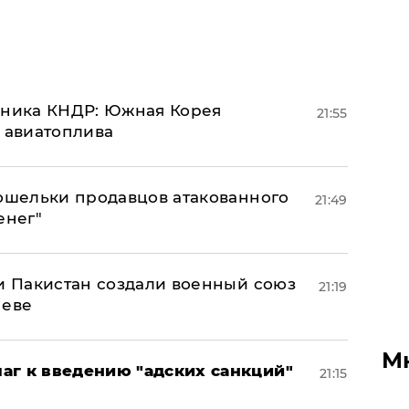
юзника КНДР: Южная Корея
21:55
н авиатоплива
кошельки продавцов атакованного
21:49
енег"
 и Пакистан создали военный союз
21:19
неве
М
аг к введению "адских санкций"
21:15