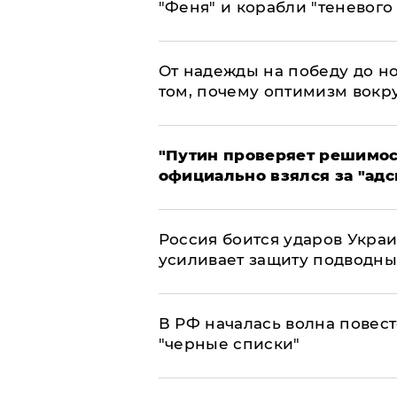
"Феня" и корабли "теневого
От надежды на победу до но
том, почему оптимизм вокру
"Путин проверяет решимост
официально взялся за "адс
Россия боится ударов Укра
усиливает защиту подводны
​В РФ началась волна повест
"черные списки"