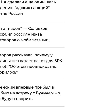
ША сделали еще один шаг к
дению "адских санкций"
тив России
е тот народ", — Соловьев
орбил россиян из-за
говоров о мобилизации
оров рассказал, почему у
аины не хватает ракет для ЗРК
riot: "Об этом неоднократно
орилось"
енский впервые прибыл в
бию на встречу с Вучичем – о
 будут говорить