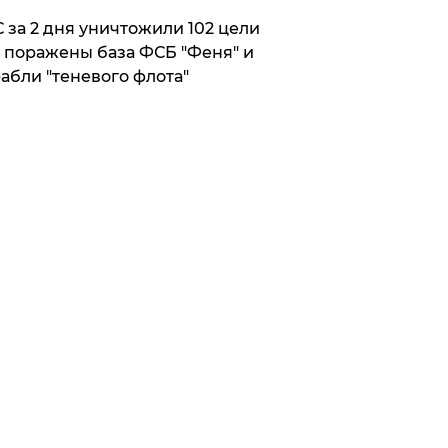
 за 2 дня уничтожили 102 цели
 поражены база ФСБ "Феня" и
абли "теневого флота"