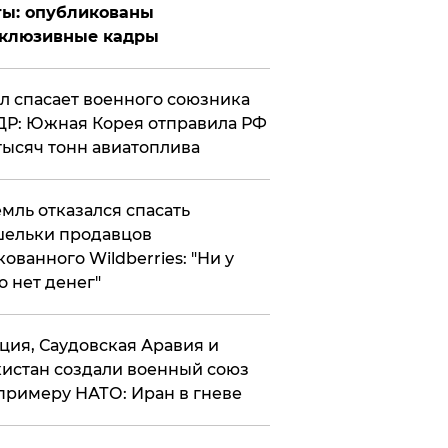
ты: опубликованы
склюзивные кадры
ул спасает военного союзника
Р: Южная Корея отправила РФ
тысяч тонн авиатоплива
мль отказался спасать
ельки продавцов
кованного Wildberries: "Ни у
о нет денег"
ция, Саудовская Аравия и
истан создали военный союз
примеру НАТО: Иран в гневе