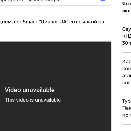
Ял
эк
нем, сообщает "Диалог.UA" со ссылкой на
​Се
КНД
30 
Кре
кош
ата
ког
Тур
Пак
по 