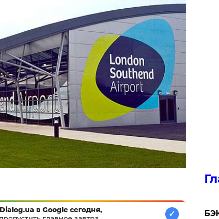
Гл
Dialog.ua в Google сегодня,
​БЭ
✓
пропустить главное завтра.