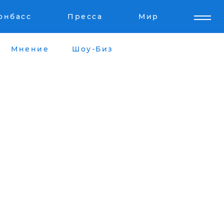
онбасс
Пресса
Мир
Мнение
Шоу-Биз