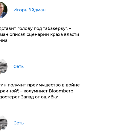
Игорь Эйдман
дставит голову под табакерку", –
ман описал сценарий краха власти
ина
Сеть
тин получит преимущество в войне
краиной", – колумнист Bloomberg
достерег Запад от ошибки
Сеть