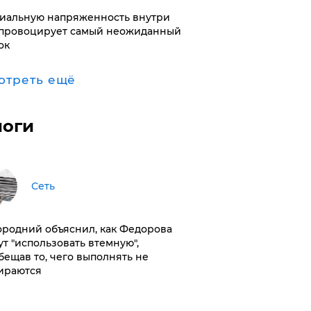
иальную напряженность внутри
провоцирует самый неожиданный
ок
отреть ещё
логи
Сеть
ородний объяснил, как Федорова
ут "использовать втемную",
бещав то, чего выполнять не
ираются