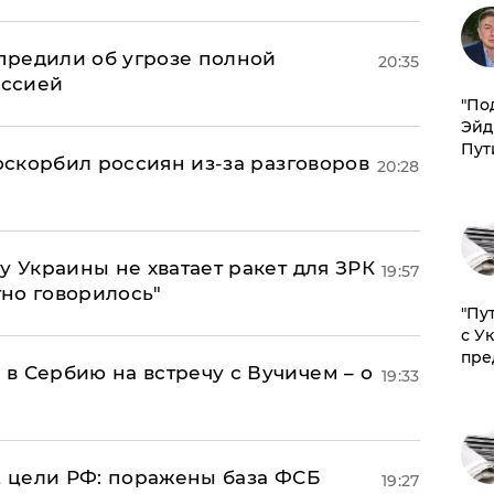
предили об угрозе полной
20:35
оссией
​"По
Эйд
Пут
 оскорбил россиян из-за разговоров
20:28
у Украины не хватает ракет для ЗРК
19:57
тно говорилось"
"Пу
с У
пре
в Сербию на встречу с Вучичем – о
19:33
2 цели РФ: поражены база ФСБ
19:27