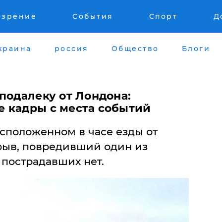
озрение
События
Спорт
Д
краина
россия
Общество
Блоги
подалеку от Лондона:
 кадры с места событий
асположенном в часе езды от
рыв, повредивший один из
 пострадавших нет.