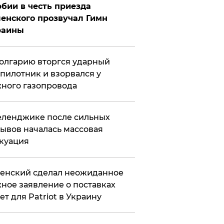
бии в честь приезда
енского прозвучал Гимн
раины
олгарию вторгся ударный
пилотник и взорвался у
ного газопровода
еленджике после сильных
ывов началась массовая
куация
енский сделал неожиданное
ное заявление о поставках
ет для Patriot в Украину