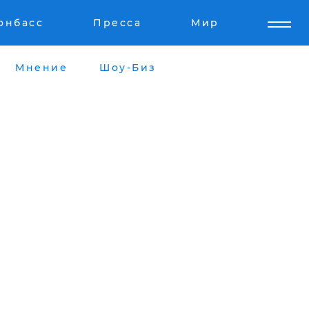
онбасс
Пресса
Мир
Мнение
Шоу-Биз