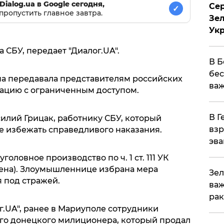
Dialog.ua в Google сегодня,
Сер
✓
пропустить главное завтра.
Зел
Ук
 СБУ, передает "Диалог.UA".
В Б
бес
а передавала представителям российских
важ
цию с ограниченным доступом.
В Г
силий Грицак, работнику СБУ, который
взр
 не избежать справедливого наказания.
эва
оловное производство по ч. 1 ст. 111 УК
ена). Злоумышленнице избрана мера
Зел
 под стражей.
важ
рак
г.UA", ранее в Мариуполе сотрудники
о донецкого милиционера, который продал