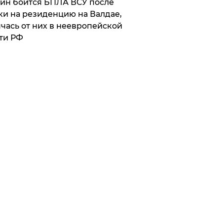
ин боится БПЛА ВСУ после
ки на резиденцию на Валдае,
чась от них в неевропейской
ти РФ