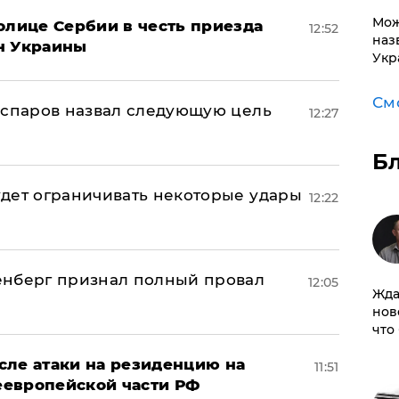
Мож
олице Сербии в честь приезда
12:52
наз
н Украины
Укр
См
аспаров назвал следующую цель
12:27
Б
дет ограничивать некоторые удары
12:22
енберг признал полный провал
12:05
Жда
нов
что
сле атаки на резиденцию на
11:51
неевропейской части РФ