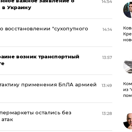
нное важное заявление о
14:54
t в Украину
Ков
о восстановлении "сухопутного
14:14
Кре
нов
краине возник транспортный
13:57
ге
Ком
 тактику применения БпЛА армией
13:49
из 
пом
пермаркеты остались без
13:28
 атак