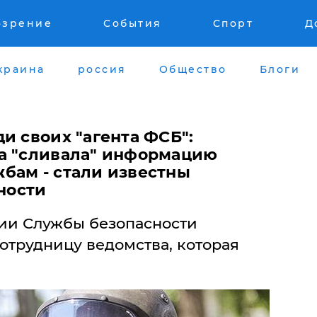
озрение
События
Спорт
Д
краина
россия
Общество
Блоги
и своих "агента ФСБ":
а "сливала" информацию
бам - стали известны
ности
ии Службы безопасности
отрудницу ведомства, которая