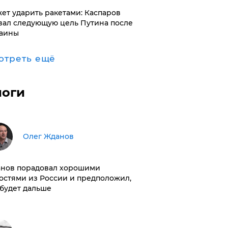
ет ударить ракетами: Каспаров
вал следующую цель Путина после
аины
отреть ещё
логи
Олег Жданов
нов порадовал хорошими
остями из России и предположил,
 будет дальше