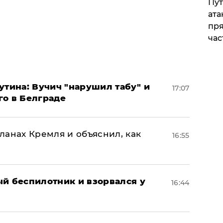
Пут
ата
пря
час
утина: Вучич "нарушил табу" и
17:07
го в Белграде
ланах Кремля и объяснил, как
16:55
ый беспилотник и взорвался у
16:44