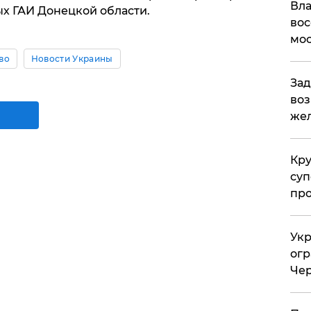
Вла
ых ГАИ Донецкой области.
вос
мос
во
Новости Украины
Зад
воз
жел
Кр
суп
про
Укр
огр
Чер