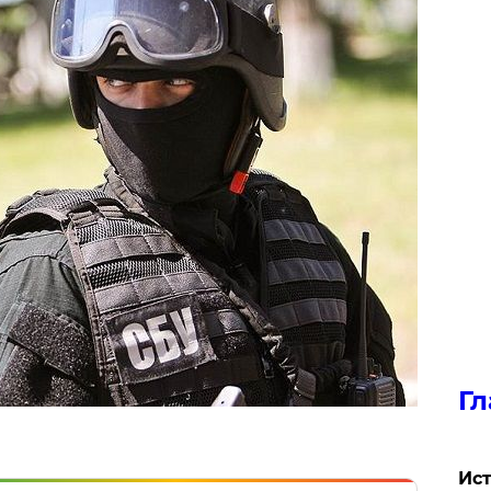
Гл
Ист