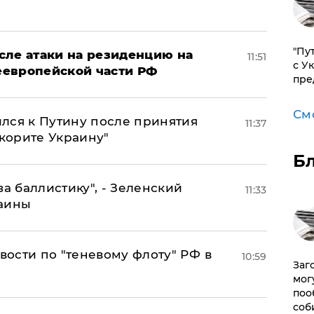
"Пу
сле атаки на резиденцию на
11:51
с У
неевропейской части РФ
пре
См
лся к Путину после принятия
11:37
окорите Украину"
Б
за баллистику", - Зеленский
11:33
раины
ости по "теневому флоту" РФ в
10:59
Заг
мог
поо
соб