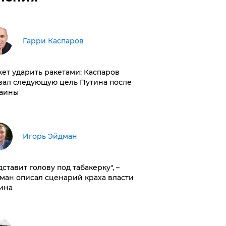
Гарри Каспаров
ет ударить ракетами: Каспаров
вал следующую цель Путина после
аины
Игорь Эйдман
дставит голову под табакерку", –
ман описал сценарий краха власти
ина