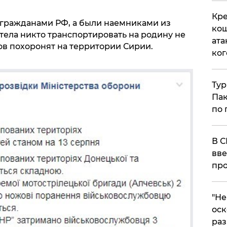
Кре
 гражданами РФ, а были наемниками из
кош
тела никто транспортировать на родину не
ата
ов похоронят на территории Сирии.
ког
Тур
Пак
по 
В С
вве
про
​"Н
оск
раз