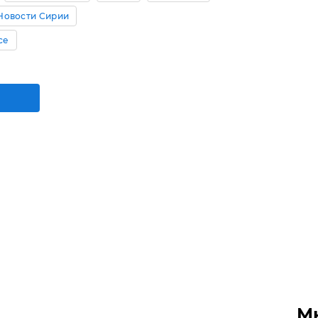
Новости Сирии
се
М