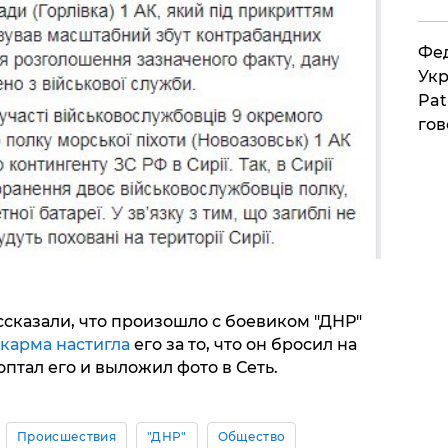
Фед
Укр
Pat
гов
ссказали, что произошло с боевиком "ДНР"
 карма настигла
его за то, что он бросил на
оптал его и выложил фото в Сеть.
Происшествия
"ДНР"
Общество