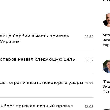
Мож
олице Сербии в честь приезда
12:52
наз
 Украины
Укр
аспаров назвал следующую цель
12:27
​"По
дет ограничивать некоторые удары
12:22
Эйд
Пут
енберг признал полный провал
12:05