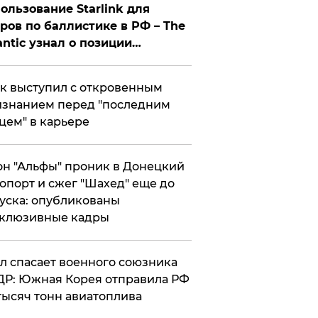
ользование Starlink для
ров по баллистике в РФ – The
antic узнал о позиции
знесмена
к выступил с откровенным
знанием перед "последним
цем" в карьере
н "Альфы" проник в Донецкий
опорт и сжег "Шахед" еще до
уска: опубликованы
склюзивные кадры
ул спасает военного союзника
Р: Южная Корея отправила РФ
тысяч тонн авиатоплива