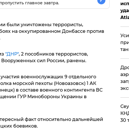
✓
пропустить главное завтра.
исп
уда
Atl
би
ирии были уничтожены террористы,
боях на оккупированном Донбассе против
Уси
.
при
тан
из
"ДНР"
, 2 пособников террористов,
а Вооруженных сил России, ранены.
Дро
аэр
участия военнослужащих 9 отдельного
зап
лка морской пехоты (Новоазовск) 1 АК
эк
Донецк) в составе военного контингента ВС
ообщении ГУР Минобороны Украины в
​Се
КНД
нтересный факт относительно дальнейшей
30 
цких боевиков.