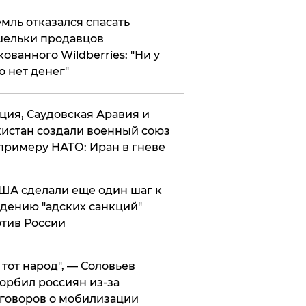
мль отказался спасать
ельки продавцов
кованного Wildberries: "Ни у
о нет денег"
ция, Саудовская Аравия и
истан создали военный союз
примеру НАТО: Иран в гневе
ША сделали еще один шаг к
дению "адских санкций"
тив России
е тот народ", — Соловьев
орбил россиян из-за
говоров о мобилизации