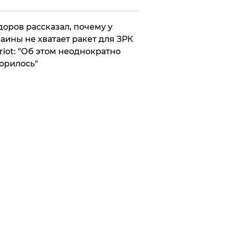
оров рассказал, почему у
аины не хватает ракет для ЗРК
riot: "Об этом неоднократно
орилось"