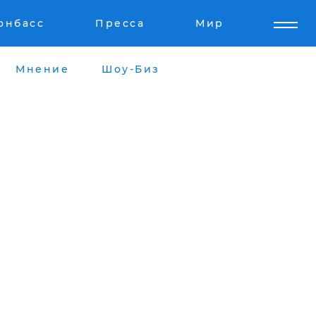
онбасс
Пресса
Мир
Мнение
Шоу-Биз