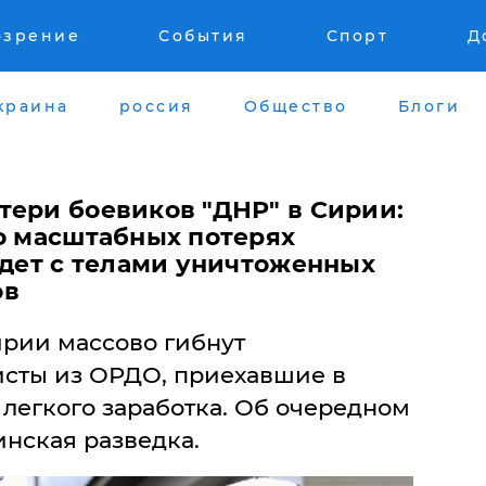
озрение
События
Спорт
Д
краина
россия
Общество
Блоги
тери боевиков "ДНР" в Сирии:
 о масштабных потерях
удет с телами уничтоженных
ов
ирии массово гибнут
сты из ОРДО, приехавшие в
 легкого заработка. Об очередном
инская разведка.