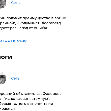
Сеть
тин получит преимущество в войне
краиной", – колумнист Bloomberg
достерег Запад от ошибки
отреть ещё
логи
Сеть
ородний объяснил, как Федорова
ут "использовать втемную",
бещав то, чего выполнять не
ираются