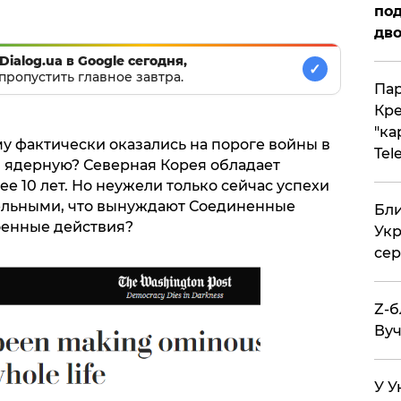
под
дво
Dialog.ua в Google сегодня,
✓
пропустить главное завтра.
Пар
Кре
"ка
у фактически оказались на пороге войны в
Tel
в ядерную? Северная Корея обладает
 10 лет. Но неужели только сейчас успехи
тельными, что вынуждают Соединенные
Бли
оенные действия?
Укр
сер
Z-б
Вуч
У У