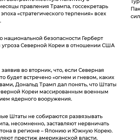
Тур
месяцы правления Трампа, госсекретарь
Пак
 эпоха «стратегического терпения» всех
си
.
о национальной безопасности Герберт
я угроза Северной Кореи в отношении США
 заявив во вторник, что, если Северная
то будет встречено «огнем и гневом, каких
вами, Дональд Трамп дал понять, что Штаты
Северной Кореи массированным военным
ием ядерного вооружения.
нные Штаты не собираются развязывать
мпа, несомненно, заставляют нервничать
она в регионе – Японию и Южную Корею.
ляют престиж американской власти.