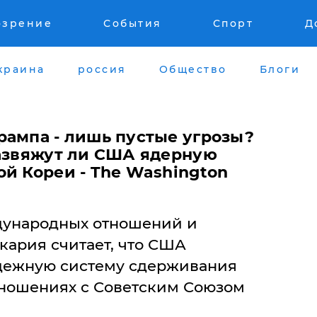
озрение
События
Спорт
Д
краина
россия
Общество
Блоги
рампа - лишь пустые угрозы?
развяжут ли США ядерную
й Кореи - The Washington
дународных отношений и
ария считает, что США
адежную систему сдерживания
отношениях с Советским Союзом