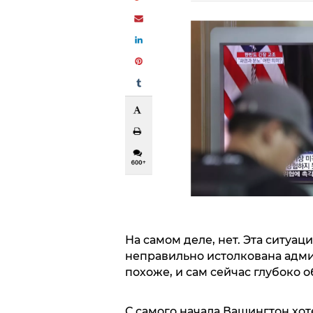
На самом деле, нет. Эта ситуац
неправильно истолкована адми
похоже, и сам сейчас глубоко 
С самого начала Вашингтон хот