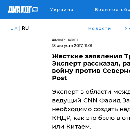
Украина
Военное об
| RU
UA
Новости
У
ДИАЛОГ
БЛОГИ
13 августа 2017, 11:01
Жесткие заявления Т
Эксперт рассказал, 
войну против Северно
Post
Эксперт в области меж
ведущий CNN Фарид Зак
необходимо создать н
КНДР, как это было в 
или Китаем.