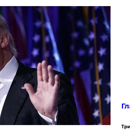
Гл
Три