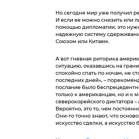
Но сегодня мир уже получил р
И если ее можно снизить или 
помощью дипломатии, это нужн
надежную систему сдерживания
Союзом или Китаем.
А вот гневная риторика амери
ситуацию, оказавшись на гран
спокойно спать по ночам, не с
последних дней», – порекоменд
послание было беспрецедентны
только к американцам, но и к м
северокорейского диктатора –
Вероятно, это то, чем постоян
Они-то точно знают, что основ
искусство сделки, а искусство 