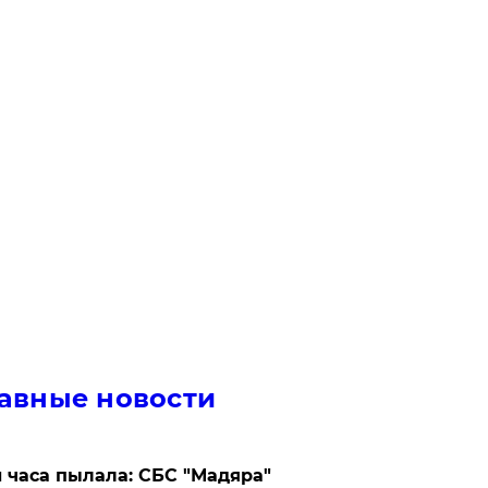
авные новости
 часа пылала: СБС "Мадяра"