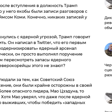
после вступления в должность Трамп
о у него якобы были записи разговоров с
сом Коми. Конечно, никаких записей у
Дик
рев
объ
кнулись с ядерной угрозой, Трамп говорит
ь. Он написал в Twitter, что его первым
модернизировать» ядерный арсенал
чески, он просто выполнял поручение
ом пересмотреть запасы ядерного
Чер
еверокорейцы этого не знают?
сце
раз
юдали за тем, как Советский Союз
ение, они были крайне осторожны в своей
олее опасного лидера, Мао Цзэдуна, то
Хотя Мао уверял, что даже после ядерной
но выживших, чтобы победить «западных