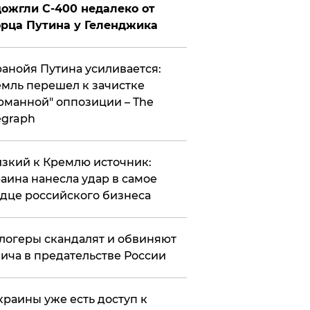
ожгли С-400 недалеко от
рца Путина у Геленджика
анойя Путина усиливается:
мль перешел к зачистке
рманной" оппозиции – The
egraph
зкий к Кремлю источник:
аина нанесла удар в самое
дце российского бизнеса
логеры скандалят и обвиняют
ича в предательстве России
краины уже есть доступ к