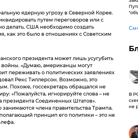
Зак
Пут
"об
еальную ядерную угрозу в Северной Корее.
ликвидировать путем переговоров или с
о делать. США необходимо создать
См
, как это было в отношениях с Советским
Б
канского президента может лишь усугубить
и войны. «Думаю, американцы могут
тоит переживать о политических заявлениях
овал Рекс Тиллерсон. Возможно, это
м. Похоже, госсекретарь обращался не
иру: «Пожалуйста, игнорируйте слова – не
​В 
схе
 а президента Соединенных Штатов».
не 
но занимаются члена правительства Трампа.
ополагающий принцип его политики – это не
блефа.