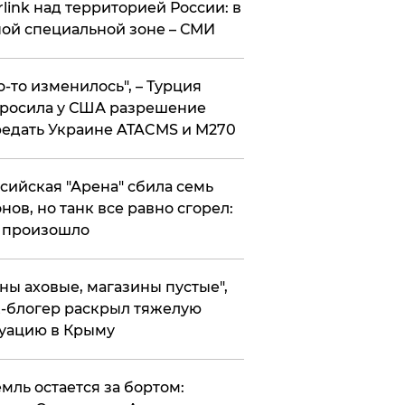
rlink над территорией России: в
ой специальной зоне – СМИ
то-то изменилось", – Турция
росила у США разрешение
едать Украине ATACMS и M270
ссийская "Арена" сбила семь
нов, но танк все равно сгорел:
 произошло
ены аховые, магазины пустые",
-блогер раскрыл тяжелую
уацию в Крыму
емль остается за бортом: