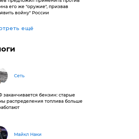
аев предложил применить против
ина его же "оружие", призвав
ъявить войну" России
отреть ещё
логи
Сеть
РФ заканчивается бензин: старые
мы распределения топлива больше
работают
Майкл Наки