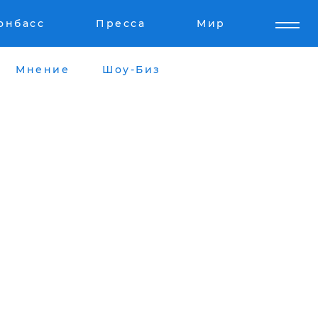
онбасс
Пресса
Мир
Мнение
Шоу-Биз