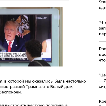
Sta
одн
​"Ч
зап
пер
​Ро
дро
что
​"Ц
— Z
ия, в которой мы оказались, была настолько
сит
нистрацией Трампа, что Белый дом,
обеспокоен.
​Кр
ел выстроить жесткую политику в