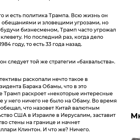
то и есть политика Трампа. Всю жизнь он
 обещаниями и зловещими угрозами, но
 будучи бизнесменом, Трамп часто угрожал
 клевету. Но последний раз, когда дело
984 году, то есть 33 года назад.
он следует той же стратегии «бахвальства».
детективы раскопали нечто такое в
идента Барака Обамы, что в это
е Трамп раскроет «некоторые интересные
е у него ничего не было на Обаму. Во время
обещал, что назовет Китай валютным
М
ство США в Израиле в Иерусалим, заставит
тво стены на границе и начнет
лари Клинтон. И что же? Ничего.