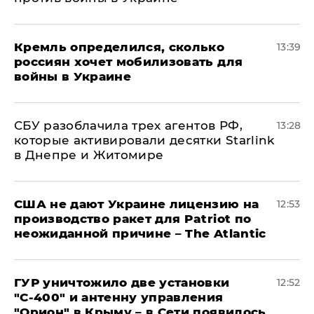
Кремль определился, сколько
13:39
россиян хочет мобилизовать для
войны в Украине
СБУ разоблачила трех агентов РФ,
13:28
которые активировали десятки Starlink
в Днепре и Житомире
США не дают Украине лицензию на
12:53
производство ракет для Patriot по
неожиданной причине – The Atlantic
ГУР уничтожило две установки
12:52
"С‑400" и антенну управления
"Орион" в Крыму – в Сети появилось