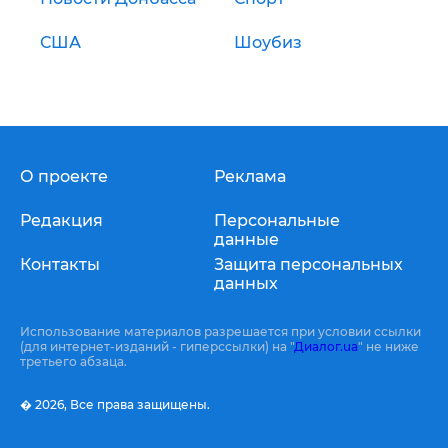
США
Шоубиз
О проекте
Реклама
Редакция
Персональные
данные
Контакты
Защита персональных
данных
Использование материалов разрешается при условии ссылки
(для интернет-изданий - гиперссылки) на "
Диалог.ua
" не ниже
третьего абзаца.
� 2026,
Все права защищены.