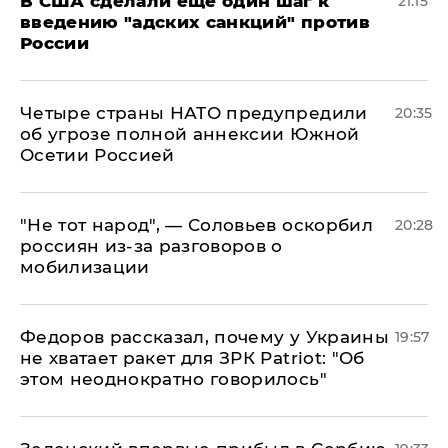
В США сделали еще один шаг к
21:15
введению "адских санкций" против
России
Четыре страны НАТО предупредили
20:35
об угрозе полной аннексии Южной
Осетии Россией
​"Не тот народ", — Соловьев оскорбил
20:28
россиян из-за разговоров о
мобилизации
Федоров рассказал, почему у Украины
19:57
не хватает ракет для ЗРК Patriot: "Об
этом неоднократно говорилось"