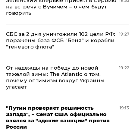
Зеленский впервые прибыл в Сербию
19:33
на встречу с Вучичем – о чем будут
говорить
СБС за 2 дня уничтожили 102 цели РФ:
19:27
поражены база ФСБ "Беня" и корабли
"теневого флота"
От надежды на победу до новой
19:22
тяжелой зимы: The Atlantic о том,
почему оптимизм вокруг Украины
угасает
"Путин проверяет решимость
19:13
Запада", – Сенат США официально
взялся за "адские санкции" против
России