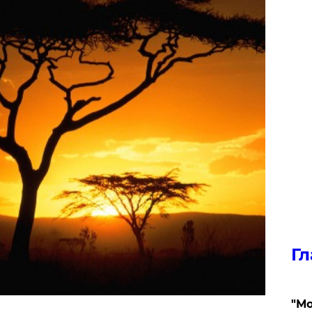
Гл
"Мо