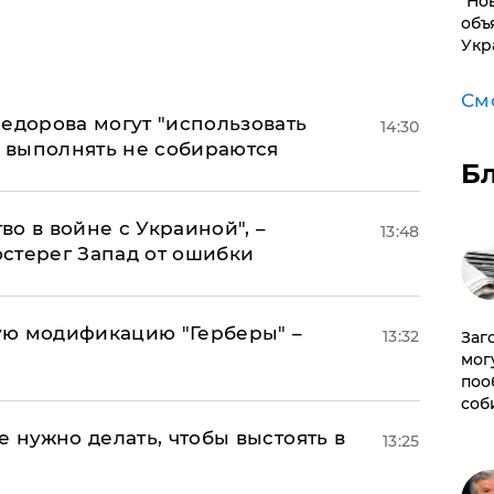
"Но
объ
Укр
См
едорова могут "использовать
14:30
о выполнять не собираются
Б
о в войне с Украиной", –
13:48
стерег Запад от ошибки
ую модификацию "Герберы" –
13:32
Заг
мог
поо
соб
е нужно делать, чтобы выстоять в
13:25