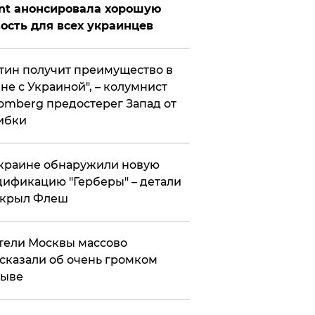
nt анонсировала хорошую
ость для всех украинцев
тин получит преимущество в
не с Украиной", – колумнист
omberg предостерег Запад от
ибки
краине обнаружили новую
ификацию "Герберы" – детали
скрыл Флеш
ели Москвы массово
сказали об очень громком
рыве