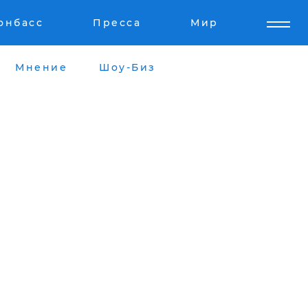
онбасс
Пресса
Мир
Мнение
Шоу-Биз