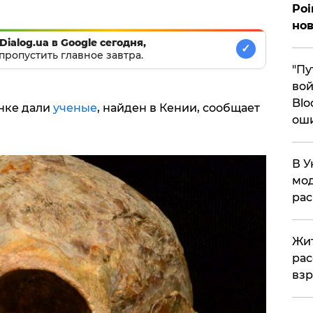
Poi
нов
Dialog.ua в Google сегодня,
✓
пропустить главное завтра.
"Пу
вой
Blo
янке дали
ученые
, найден в Кении, сообщает
ош
В У
мод
ра
Жит
рас
вз