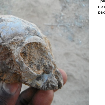
Тра
не 
рак