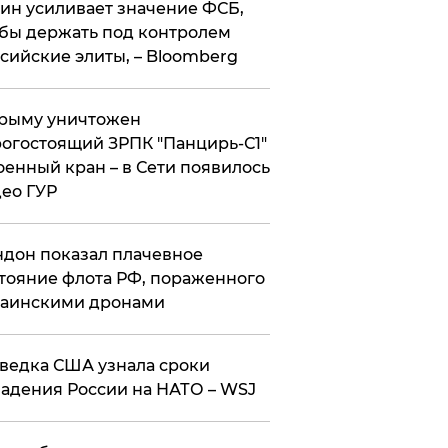
ин усиливает значение ФСБ,
бы держать под контролем
сийские элиты, – Bloomberg
рыму уничтожен
огостоящий ЗРПК "Панцирь-С1"
оенный кран – в Сети появилось
ео ГУР
дон показал плачевное
тояние флота РФ, пораженного
раинскими дронами
ведка США узнала сроки
адения России на НАТО – WSJ