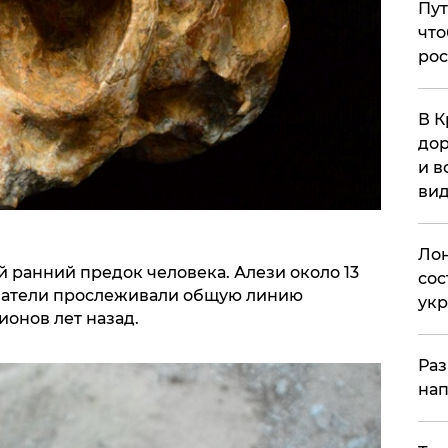
Пут
что
рос
В К
дор
и в
вид
Лон
й ранний предок человека. Алези около 13
сос
ователи прослеживали общую линию
ук
ионов лет назад.
Раз
нап