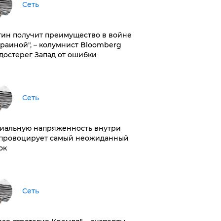
Сеть
тин получит преимущество в войне
краиной", – колумнист Bloomberg
достерег Запад от ошибки
Сеть
иальную напряженность внутри
провоцирует самый неожиданный
ок
Сеть