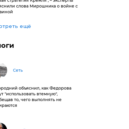
вая стратегия Кремля", – эксперты
яснили слова Мирошника о войне с
аиной
отреть ещё
логи
Сеть
ородний объяснил, как Федорова
ут "использовать втемную",
бещав то, чего выполнять не
ираются