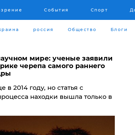
озрение
События
Спорт
Д
краина
россия
Общество
Блоги
научном мире: ученые заявили
рике черепа самого раннего
дры
в 2014 году, но статья с
роцесса находки вышла только в