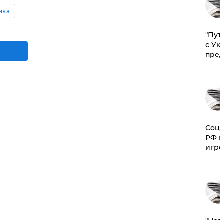
ика
"Пу
с У
пре
Соц
РФ 
игр