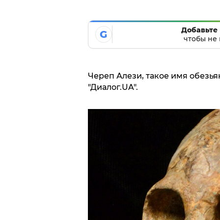
Добавьте 
G
чтобы не 
Череп Алези, такое имя обезь
"Диалог.UA".