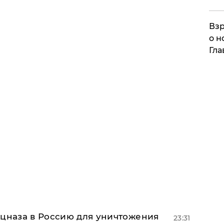
Взр
о н
Гла
ецназа в Россию для уничтожения
23:31