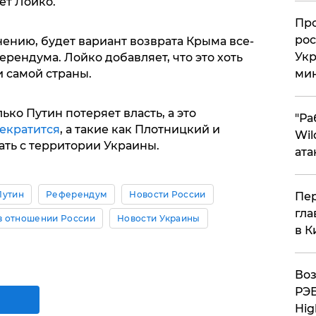
ает Лойко.
​Пр
рос
ению, будет вариант возврата Крыма все-
Укр
рендума. Лойко добавляет, что это хоть
и самой страны.
ми
ько Путин потеряет власть, а это
"Ра
екратится
, а такие как Плотницкий и
Wil
гать с территории Украины.
ата
Путин
Референдум
Новости России
Пер
гла
в отношении России
Новости Украины
в К
Воз
РЭБ
Hig