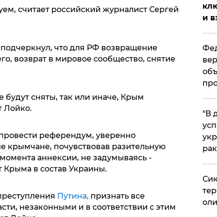
клю
ем, считает российский журналист Сергей
и в
 подчеркнул, что для РФ возвращение
Фед
го, возврат в мировое сообщество, снятие
вер
объ
про
е будут сняты, так или иначе, Крым
т Лойко.
​"В
усп
 провести референдум, уверенно
укр
ие крымчане, почувствовав разительную
рак
момента аннексии, не задумываясь -
ат Крыма в состав Украины.
Сик
тер
 преступления
Путина,
признать все
оли
сти, незаконными и в соответствии с этим