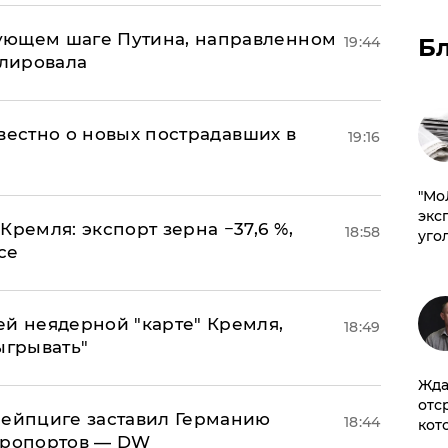
ующем шаге Путина, направленном
19:44
Б
улировала
известно о новых пострадавших в
19:16
​"М
эксп
Кремля: экспорт зерна −37,6 %,
18:58
уго
се
ей неядерной "карте" Кремля,
18:49
ыгрывать"
Жда
отс
 Лейпциге заставил Германию
18:44
кот
эропортов — DW