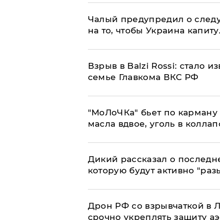
Чалый предупредил о след
на то, чтобы Украина капит
Взрыв в Balzi Rossi: стало 
семье Главкома ВКС РФ
​"МоЛоЧКа" бьет по карману 
масла вдвое, уголь в коллап
Дикий рассказал о последн
которую будут активно "раз
​Дрон РФ со взрывчаткой в
срочно укреплять защиту а