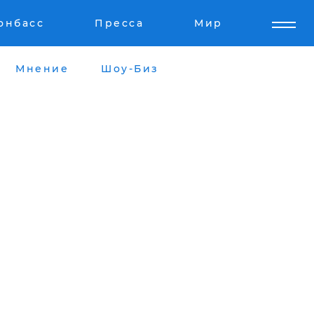
онбасс
Пресса
Мир
Мнение
Шоу-Биз