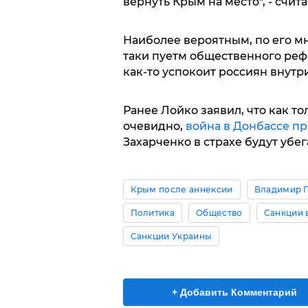
вернуть Крым на место", - счит
Наиболее вероятным, по его мн
таки пуетм общественного рефе
как-то успокоит россиян внутр
Ранее Лойко заявил, что как тол
очевидно,
война в Донбассе пр
Захарченко в страхе будут убе
Крым после аннексии
Владимир 
Политика
Общество
Санкции 
Санкции Украины
+ Добавить Комментарий