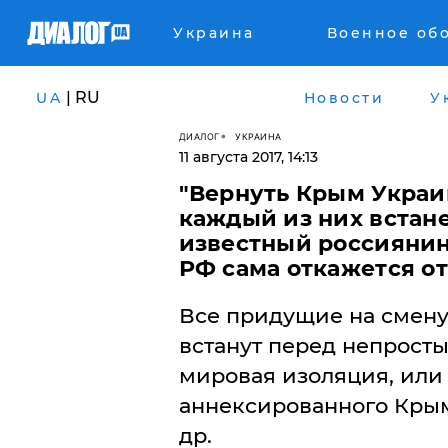
Украина
Военное об
| RU
UA
Новости
У
ДИАЛОГ
УКРАИНА
11 августа 2017, 14:13
"Вернуть Крым Украи
каждый из них встане
известный россиянин
РФ сама откажется о
Все придущие на смену
встанут перед непрост
мировая изоляция, или
аннексированного Крым
др.