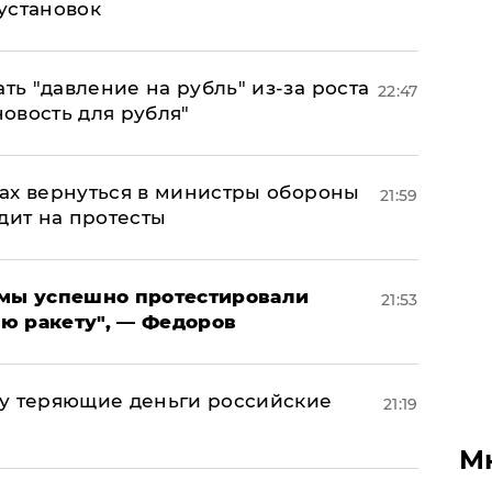
установок
ь "давление на рубль" из-за роста
22:47
новость для рубля"
ах вернуться в министры обороны
21:59
дит на протесты
я мы успешно протестировали
21:53
ю ракету", — Федоров
му теряющие деньги российские
21:19
а
М