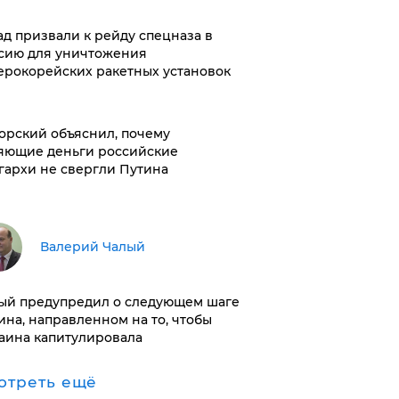
ад призвали к рейду спецназа в
сию для уничтожения
ерокорейских ракетных установок
орский объяснил, почему
яющие деньги российские
гархи не свергли Путина
Валерий Чалый
ый предупредил о следующем шаге
ина, направленном на то, чтобы
аина капитулировала
отреть ещё