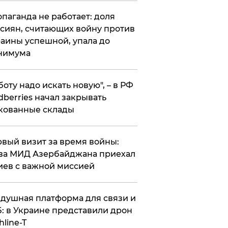
опаганда не работает: доля
сиян, считающих войну против
аины успешной, упала до
нимума
боту надо искать новую", – в РФ
dberries начал закрывать
кованные склады
вый визит за время войны:
ва МИД Азербайджана приехал
иев с важной миссией
душная платформа для связи и
: в Украине представили дрон
hline-T