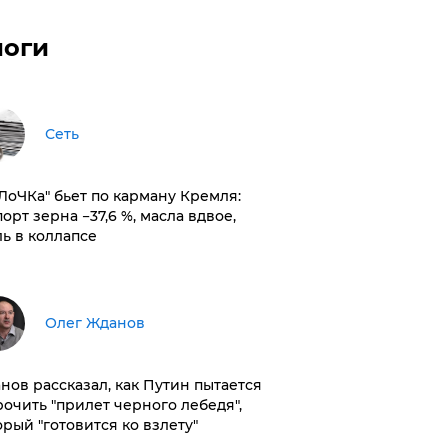
логи
Сеть
оЛоЧКа" бьет по карману Кремля:
орт зерна −37,6 %, масла вдвое,
ль в коллапсе
Олег Жданов
нов рассказал, как Путин пытается
рочить "прилет черного лебедя",
орый "готовится ко взлету"