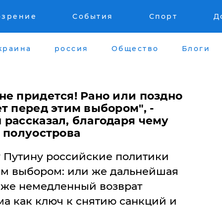
озрение
События
Спорт
Д
краина
россия
Общество
Блоги
не придется! Рано или поздно
т перед этим выбором", -
 рассказал, благодаря чему
т полуострова
 Путину российские политики
ым выбором: или же дальнейшая
 же немедленный возврат
а как ключ к снятию санкций и