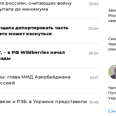
оля россиян, считающих войну
20:52
 упала до минимума
Зап
Рос
сев
щала депортировать часть
20:44
это может коснуться
Сик
тер
оли
, – в РФ Wildberries начал
20:24
лады
ны: глава МИД Азербайджана
20:17
иссией
Чал
Пут
Укр
вязи и РЭБ: в Украине представили
19:49
См