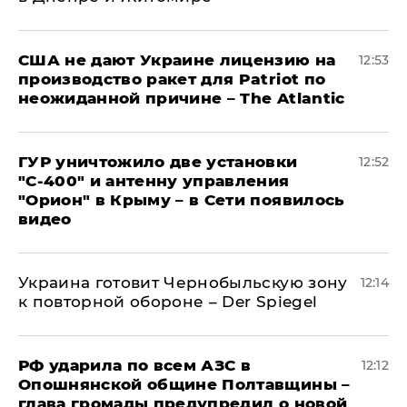
США не дают Украине лицензию на
12:53
производство ракет для Patriot по
неожиданной причине – The Atlantic
ГУР уничтожило две установки
12:52
"С‑400" и антенну управления
"Орион" в Крыму – в Сети появилось
видео
Украина готовит Чернобыльскую зону
12:14
к повторной обороне – Der Spiegel
РФ ударила по всем АЗС в
12:12
Опошнянской общине Полтавщины –
глава громады предупредил о новой