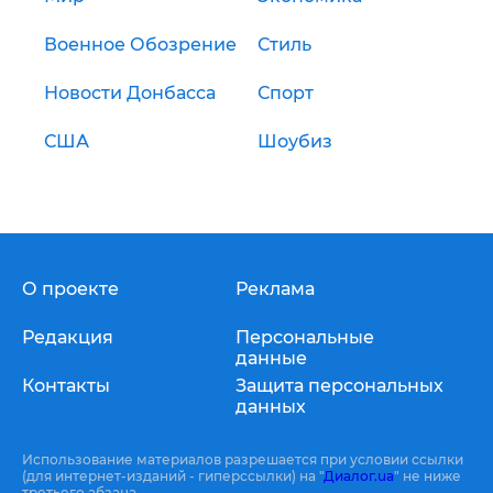
Военное Обозрение
Стиль
Новости Донбасса
Спорт
США
Шоубиз
О проекте
Реклама
Редакция
Персональные
данные
Контакты
Защита персональных
данных
Использование материалов разрешается при условии ссылки
(для интернет-изданий - гиперссылки) на "
Диалог.ua
" не ниже
третьего абзаца.