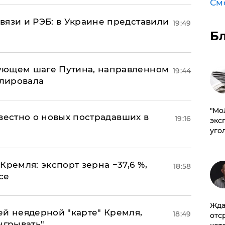
См
вязи и РЭБ: в Украине представили
19:49
Б
ующем шаге Путина, направленном
19:44
улировала
​"М
известно о новых пострадавших в
19:16
эксп
уго
Кремля: экспорт зерна −37,6 %,
18:58
се
Жда
ей неядерной "карте" Кремля,
18:49
отс
ыгрывать"