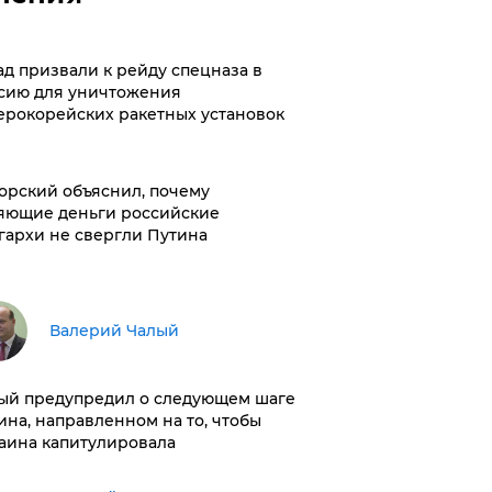
ад призвали к рейду спецназа в
сию для уничтожения
ерокорейских ракетных установок
орский объяснил, почему
яющие деньги российские
гархи не свергли Путина
Валерий Чалый
ый предупредил о следующем шаге
ина, направленном на то, чтобы
аина капитулировала