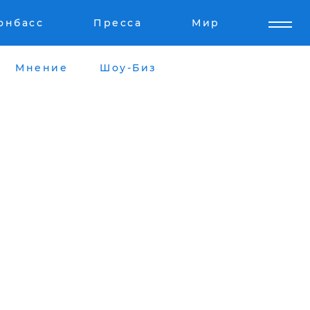
онбасс
Пресса
Мир
Мнение
Шоу-Биз