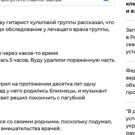
клю
и в
ay гитарист культовой группы рассказал, что
дя обследование у лечащего врача группы,
Зап
в Р
сев
уст
 через какое-то время
лась 5 часов, Вуду удалили пораженную часть
Фед
вер
курил на протяжении десятка лет одну
объ
зад у него родились близнецы, и музыкант
про
свет решил покончить с пагубной
​"В
усп
я со своими родными, поскольку подумал,
укр
 вмешательства врачей.
рак