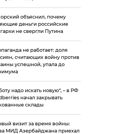
орский объяснил, почему
яющие деньги российские
гархи не свергли Путина
опаганда не работает: доля
сиян, считающих войну против
аины успешной, упала до
нимума
боту надо искать новую", – в РФ
dberries начал закрывать
кованные склады
вый визит за время войны:
ва МИД Азербайджана приехал