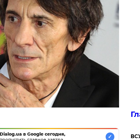
Гл
Dialog.ua в Google сегодня,
ВСУ
✓
пропустить главное завтра.