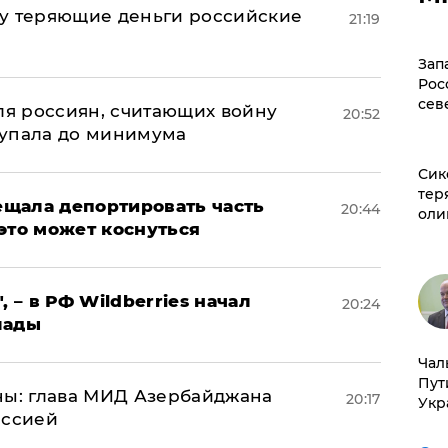
му теряющие деньги российские
21:19
а
Зап
Рос
сев
оля россиян, считающих войну
20:52
 упала до минимума
Сик
тер
щала депортировать часть
20:44
оли
это может коснуться
, – в РФ Wildberries начал
20:24
лады
Чал
Пут
ны: глава МИД Азербайджана
20:17
Укр
иссией