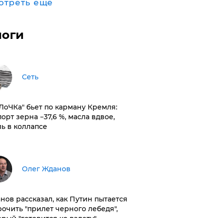
отреть ещё
логи
Сеть
оЛоЧКа" бьет по карману Кремля:
орт зерна −37,6 %, масла вдвое,
ль в коллапсе
Олег Жданов
нов рассказал, как Путин пытается
рочить "прилет черного лебедя",