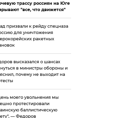
чевую трассу россиян на Юге
зрывают "все, что движется"
ад призвали к рейду спецназа
оссию для уничтожения
ерокорейских ракетных
ановок
оров высказался о шансах
нуться в министры обороны и
яснил, почему не выходит на
тесты
 день моего увольнения мы
ешно протестировали
аинскую баллистическую
ету", — Федоров