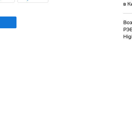
в К
Воз
РЭБ
Hig