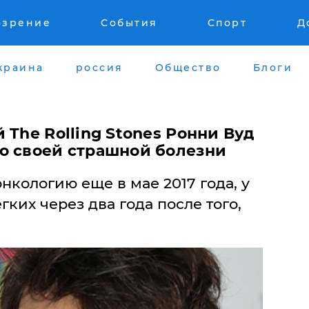
озрение
События
Спорт
Д
краина
россия
Общество
Блоги
 The Rolling Stones Ронни Вуд
о своей страшной болезни
нкологию еще в мае 2017 года, у
ких через два года после того,