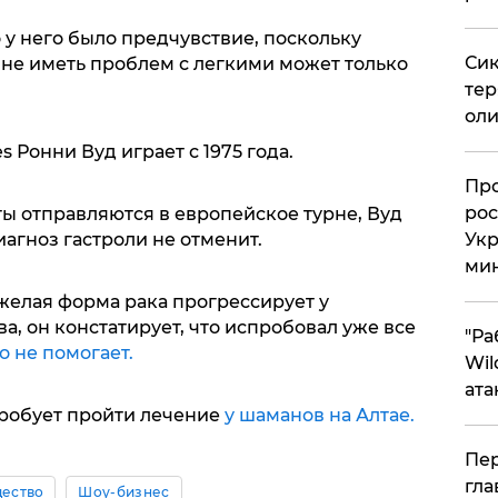
о у него было предчувствие, поскольку
Сик
и не иметь проблем с легкими может только
тер
оли
es Ронни Вуд играет с 1975 года.
​Пр
рос
 отправляются в европейское турне, Вуд
иагноз гастроли не отменит.
Укр
ми
яжелая форма рака прогрессирует у
а, он констатирует, что испробовал уже все
"Ра
о не помогает.
Wil
ата
пробует пройти лечение
у шаманов на Алтае.
Пер
гла
ество
Шоу-бизнес