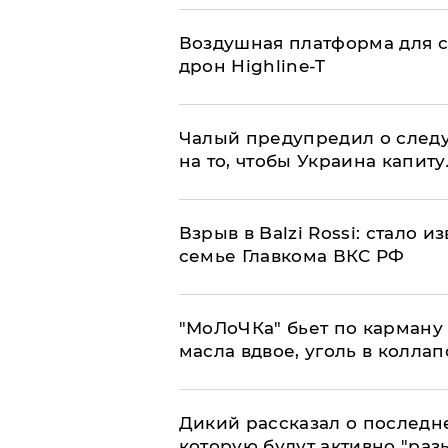
Воздушная платформа для с
дрон Highline-T
Чалый предупредил о след
на то, чтобы Украина капит
Взрыв в Balzi Rossi: стало 
семье Главкома ВКС РФ
​"МоЛоЧКа" бьет по карману 
масла вдвое, уголь в коллап
Дикий рассказал о последн
которую будут активно "раз