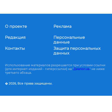
О проекте
Реклама
Редакция
Персональные
данные
Контакты
Защита персональных
данных
Использование материалов разрешается при условии ссылки
(для интернет-изданий - гиперссылки) на "
Диалог.ua
" не ниже
третьего абзаца.
� 2026,
Все права защищены.