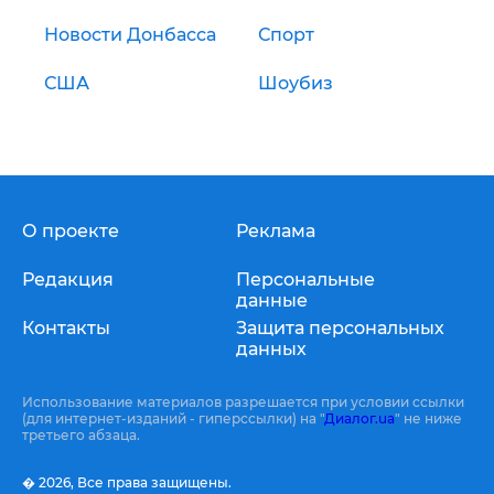
Новости Донбасса
Спорт
США
Шоубиз
О проекте
Реклама
Редакция
Персональные
данные
Контакты
Защита персональных
данных
Использование материалов разрешается при условии ссылки
(для интернет-изданий - гиперссылки) на "
Диалог.ua
" не ниже
третьего абзаца.
� 2026,
Все права защищены.