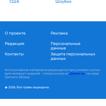
США
Шоубиз
О проекте
Реклама
Редакция
Персональные
данные
Контакты
Защита персональных
данных
Использование материалов разрешается при условии ссылки
(для интернет-изданий - гиперссылки) на "
Диалог.ua
" не ниже
третьего абзаца.
� 2026,
Все права защищены.