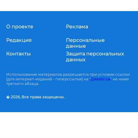
О проекте
Реклама
Редакция
Персональные
данные
Контакты
Защита персональных
данных
Использование материалов разрешается при условии ссылки
(для интернет-изданий - гиперссылки) на "
Диалог.ua
" не ниже
третьего абзаца.
� 2026,
Все права защищены.