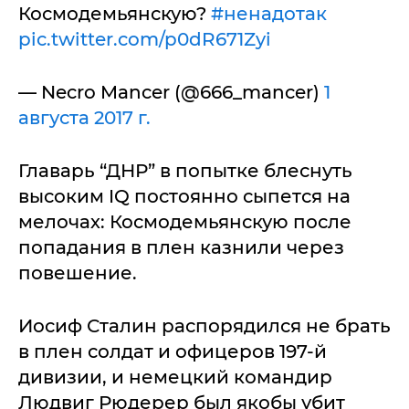
Космодемьянскую?
#ненадотак
pic.twitter.com/p0dR671Zyi
— Necro Mancer (@666_mancer)
1
августа 2017 г.
Главарь “ДНР” в попытке блеснуть
высоким IQ постоянно сыпется на
мелочах: Космодемьянскую после
попадания в плен казнили через
повешение.
Иосиф Сталин распорядился не брать
в плен солдат и офицеров 197-й
дивизии, и немецкий командир
Людвиг Рюдерер был якобы убит