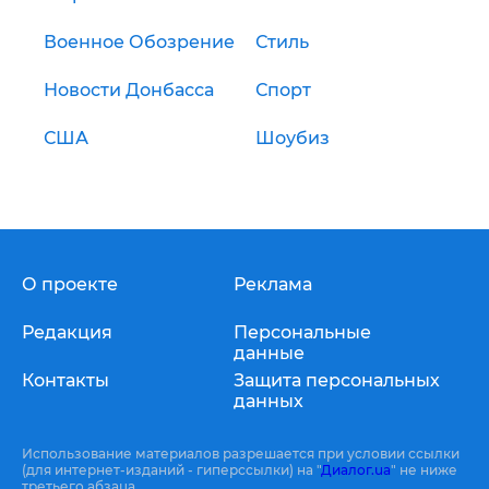
Военное Обозрение
Стиль
Новости Донбасса
Спорт
США
Шоубиз
О проекте
Реклама
Редакция
Персональные
данные
Контакты
Защита персональных
данных
Использование материалов разрешается при условии ссылки
(для интернет-изданий - гиперссылки) на "
Диалог.ua
" не ниже
третьего абзаца.