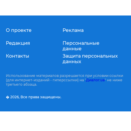
О проекте
Реклама
Редакция
Персональные
данные
Контакты
Защита персональных
данных
Использование материалов разрешается при условии ссылки
(для интернет-изданий - гиперссылки) на "
Диалог.ua
" не ниже
третьего абзаца.
� 2026,
Все права защищены.