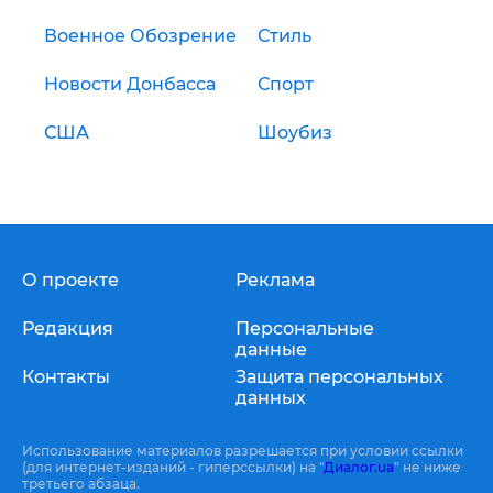
Военное Обозрение
Стиль
Новости Донбасса
Спорт
США
Шоубиз
О проекте
Реклама
Редакция
Персональные
данные
Контакты
Защита персональных
данных
Использование материалов разрешается при условии ссылки
(для интернет-изданий - гиперссылки) на "
Диалог.ua
" не ниже
третьего абзаца.