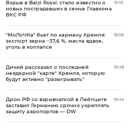
Взрыв в Balzi Rossi: стало известно о
19:16
новых пострадавших в семье Главкома
ВКС РФ
​"МоЛоЧКа" бьет по карману Кремля:
18:58
экспорт зерна −37,6 %, масла вдвое,
уголь в коллапсе
Дикий рассказал о последней
18:49
неядерной "карте" Кремля, которую
будут активно "разыгрывать"
​Дрон РФ со взрывчаткой в Лейпциге
18:44
заставил Германию срочно укреплять
защиту аэропортов — DW