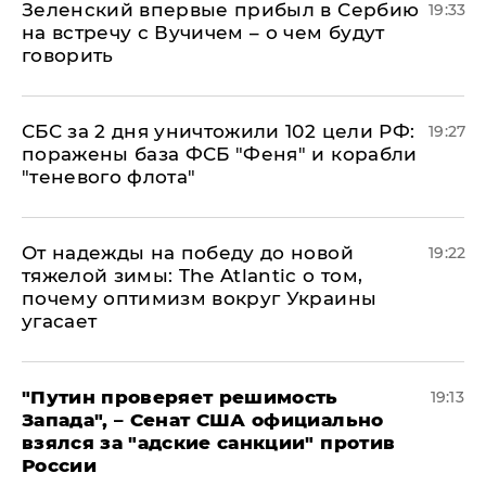
Зеленский впервые прибыл в Сербию
19:33
на встречу с Вучичем – о чем будут
говорить
СБС за 2 дня уничтожили 102 цели РФ:
19:27
поражены база ФСБ "Феня" и корабли
"теневого флота"
От надежды на победу до новой
19:22
тяжелой зимы: The Atlantic о том,
почему оптимизм вокруг Украины
угасает
"Путин проверяет решимость
19:13
Запада", – Сенат США официально
взялся за "адские санкции" против
России