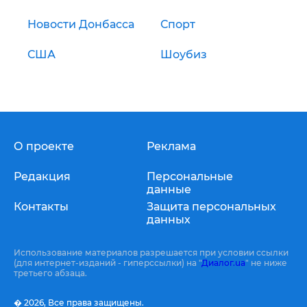
Новости Донбасса
Спорт
США
Шоубиз
О проекте
Реклама
Редакция
Персональные
данные
Контакты
Защита персональных
данных
Использование материалов разрешается при условии ссылки
(для интернет-изданий - гиперссылки) на "
Диалог.ua
" не ниже
третьего абзаца.
� 2026,
Все права защищены.