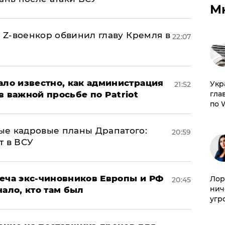
М
й Z-военкор обвинил главу Кремля в
22:07
ало известно, как администрация
​Ук
21:52
гла
в важной просьбе по Patriot
по 
ые кадровые планы Драпатого:
20:59
т в ВСУ
реча экс-чиновников Европы и РФ
Лор
20:45
нич
нало, кто там был
угр