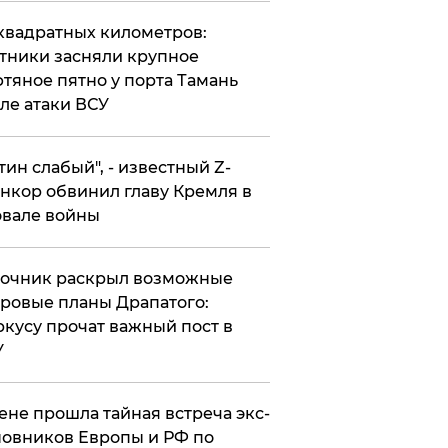
квадратных километров:
тники засняли крупное
тяное пятно у порта Тамань
ле атаки ВСУ
утин слабый", - известный Z-
нкор обвинил главу Кремля в
вале войны
точник раскрыл возможные
ровые планы Драпатого:
кусу прочат важный пост в
У
ене прошла тайная встреча экс-
овников Европы и РФ по