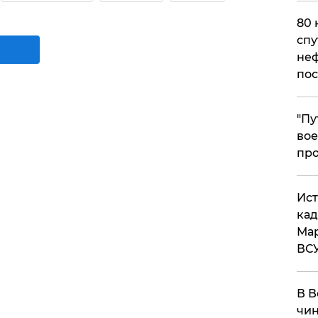
80 
спу
неф
пос
​"П
вое
про
​Ис
кад
Мар
ВС
В В
чин