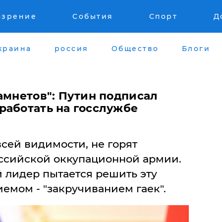
озрение
События
Спорт
Д
краина
россия
Общество
Блоги
тамнетов": Путин подписал
работать на госслужбе
сей видимости, не горят
ссийской оккупационной армии.
лидер пытается решить эту
мом - "закручиванием гаек".