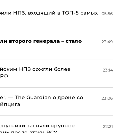
или НПЗ, входящий в ТОП-5 самых
05:56
ли второго генерала – стало
23:49
ийским НПЗ сожгли более
23:14
 РФ
е", — The Guardian о дроне со
23:06
ейпцига
 спутники засняли крупное
22:21
ань после атаки ВСУ