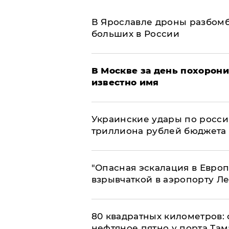
В Ярославле дроны разбомб
больших в России
В Москве за день похорони
известно имя
Украинские удары по росс
триллиона рублей бюджета
"Опасная эскалация в Европ
взрывчаткой в аэропорту Л
80 квадратных километров:
нефтяное пятно у порта Там