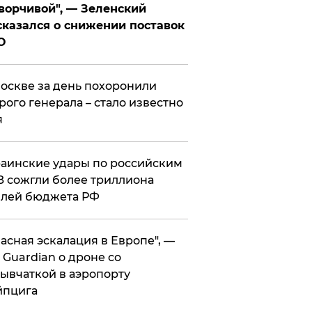
ворчивой", — Зеленский
казался о снижении поставок
О
оскве за день похоронили
рого генерала – стало известно
я
аинские удары по российским
 сожгли более триллиона
блей бюджета РФ
асная эскалация в Европе", —
 Guardian о дроне со
ывчаткой в аэропорту
йпцига