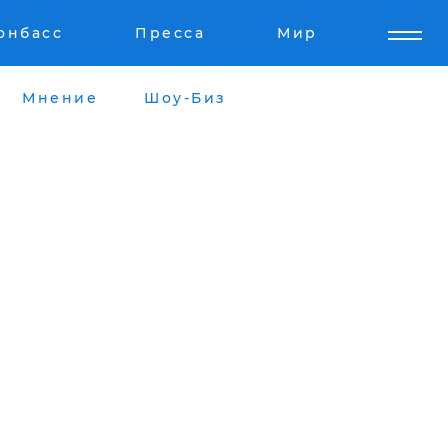
онбасс
Пресса
Мир
Мнение
Шоу-Биз