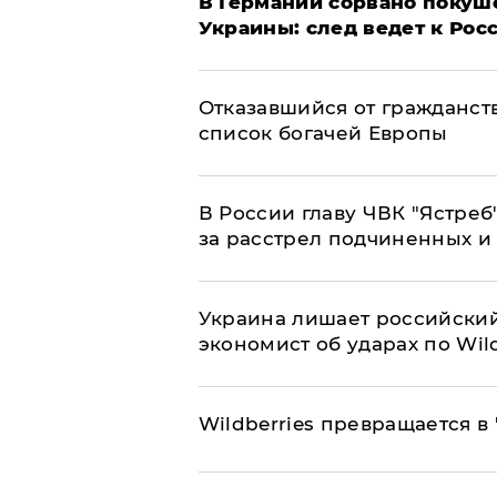
​В Германии сорвано покуш
Украины: след ведет к Рос
Отказавшийся от гражданст
список богачей Европы
В России главу ЧВК "Ястре
за расстрел подчиненных и
​Украина лишает российский
экономист об ударах по Wild
Wildberries превращается в