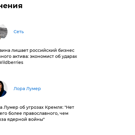
нения
Сеть
раина лишает российский бизнес
вного актива: экономист об ударах
Wildberries
​Лора Лумер
а Лумер об угрозах Кремля: "Нет
его более православного, чем
оза ядерной войны"