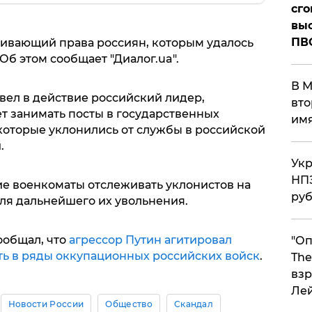
сго
выс
ПВ
чивающий права россиян, которым удалось
Об этом сообщает "Диалог.ua".
В М
вел в действие российский лидер,
вто
т занимать посты в государственных
им
которые уклонились от службы в российской
.
Укр
НПЗ
е военкоматы отслеживать уклонистов на
ру
ля дальнейшего их увольнения.
ообщал, что
агрессор Путин агитировал
"Оп
ь в ряды оккупационных российских войск
.
The
взр
Ле
Новости России
Общество
Скандал