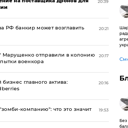
ение на поставщика дронов для
20:39
сии
ва РФ банкир может возглавить
Шар
20:21
рад
агр
укр
б" Марущенко отправили в колонию
20:17
См
 пытки военкора
Б
 бизнес главного актива:
20:16
berries
 "зомби-компанию": что это значит
19:53
​Бе
бал