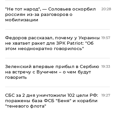
​"Не тот народ", — Соловьев оскорбил
20:28
россиян из-за разговоров о
мобилизации
Федоров рассказал, почему у Украины
19:57
не хватает ракет для ЗРК Patriot: "Об
этом неоднократно говорилось"
Зеленский впервые прибыл в Сербию
19:33
на встречу с Вучичем – о чем будут
говорить
СБС за 2 дня уничтожили 102 цели РФ:
19:27
поражены база ФСБ "Беня" и корабли
"теневого флота"