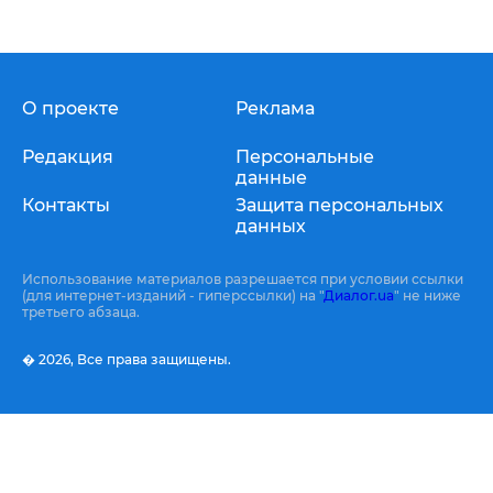
О проекте
Реклама
Редакция
Персональные
данные
Контакты
Защита персональных
данных
Использование материалов разрешается при условии ссылки
(для интернет-изданий - гиперссылки) на "
Диалог.ua
" не ниже
третьего абзаца.
� 2026,
Все права защищены.